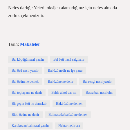
Nefes darlığı: Yeterli oksijen alamadığınız için nefes almada
zorluk çekmenizdir.
Tarih:
Makaleler
Bal köpüğü nasıl yazılır
Bal özü nasıl salgılanır
Bal özü nasıl yazılır
Bal özü nedir ne işe yarar
Bal özüm ne demek
Bal özüne ne denir
Bal rengi nasıl yazılır
Bal toplayana ne denir
Balda alkol var mı
Basra balı nasıl olur
Bir şeyin özü ne demektir
Bitki özü ne demek
Bitki özüne ne denir
Bulmacada balözü ne demek
Karakovan balı nasıl yazılır
Nektar nedir arı