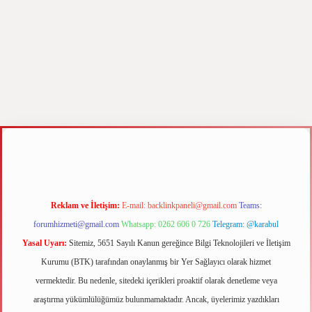
z
m elexbet
Reklam ve İletişim:
E-mail:
backlinkpaneli@gmail.com
Teams:
forumhizmeti@gmail.com
Whatsapp: 0262 606 0 726
Telegram: @karabul
Yasal Uyarı:
Sitemiz, 5651 Sayılı Kanun gereğince Bilgi Teknolojileri ve İletişim
Kurumu (BTK) tarafından onaylanmış bir Yer Sağlayıcı olarak hizmet
vermektedir. Bu nedenle, sitedeki içerikleri proaktif olarak denetleme veya
araştırma yükümlülüğümüz bulunmamaktadır. Ancak, üyelerimiz yazdıkları