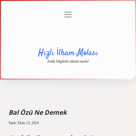
menüyü
Anasayfa
Gizlilik
Yasal
Hakkımızda
aç
Politikası
Uyarı
Hızlı İlham Molası
Anlık bilgilerle zihnini tazele!
Bal Özü Ne Demek
Tarih: Ekim 13, 2024