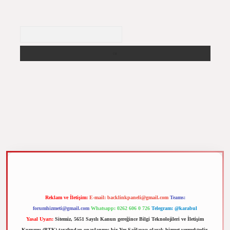
Arama
z
m elexbet
Reklam ve İletişim:
E-mail:
backlinkpaneli@gmail.com
Teams:
forumhizmeti@gmail.com
Whatsapp: 0262 606 0 726
Telegram: @karabul
Yasal Uyarı:
Sitemiz, 5651 Sayılı Kanun gereğince Bilgi Teknolojileri ve İletişim
Kurumu (BTK) tarafından onaylanmış bir Yer Sağlayıcı olarak hizmet vermektedir.