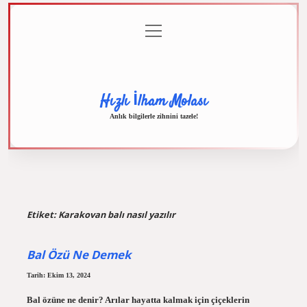
menüyü
Anasayfa
Gizlilik
Yasal
Hakkımızda
aç
Politikası
Uyarı
Hızlı İlham Molası
Anlık bilgilerle zihnini tazele!
Etiket:
Karakovan balı nasıl yazılır
Bal Özü Ne Demek
Tarih: Ekim 13, 2024
Bal özüne ne denir? Arılar hayatta kalmak için çiçeklerin