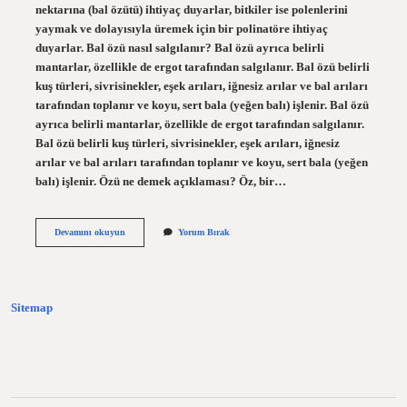
nektarına (bal özütü) ihtiyaç duyarlar, bitkiler ise polenlerini
yaymak ve dolayısıyla üremek için bir polinatöre ihtiyaç
duyarlar. Bal özü nasıl salgılanır? Bal özü ayrıca belirli
mantarlar, özellikle de ergot tarafından salgılanır. Bal özü belirli
kuş türleri, sivrisinekler, eşek arıları, iğnesiz arılar ve bal arıları
tarafından toplanır ve koyu, sert bala (yeğen balı) işlenir. Bal özü
ayrıca belirli mantarlar, özellikle de ergot tarafından salgılanır.
Bal özü belirli kuş türleri, sivrisinekler, eşek arıları, iğnesiz
arılar ve bal arıları tarafından toplanır ve koyu, sert bala (yeğen
balı) işlenir. Özü ne demek açıklaması? Öz, bir…
Bal
Devamını okuyun
Yorum Bırak
Özü
Ne
Demek
Sitemap