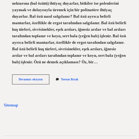
nektarına (bal özütü) ihtiyaç duyarlar, bitkiler ise polenlerini
yaymak ve dolayısıyla üremek için bir polinatöre ihtiyaç
duyarlar. Bal özü nasıl salgılanır? Bal özü ayrıca belirli
mantarlar, özellikle de ergot tarafından salgılanır. Bal özü belirli
kuş türleri, sivrisinekler, eşek arıları, iğnesiz arılar ve bal arıları
tarafından toplanır ve koyu, sert bala (yeğen balı) işlenir. Bal özü
ayrıca belirli mantarlar, özellikle de ergot tarafından salgılanır.
Bal özü belirli kuş türleri, sivrisinekler, eşek arıları, iğnesiz
arılar ve bal arıları tarafından toplanır ve koyu, sert bala (yeğen
balı) işlenir. Özü ne demek açıklaması? Öz, bir…
Bal
Devamını okuyun
Yorum Bırak
Özü
Ne
Demek
Sitemap