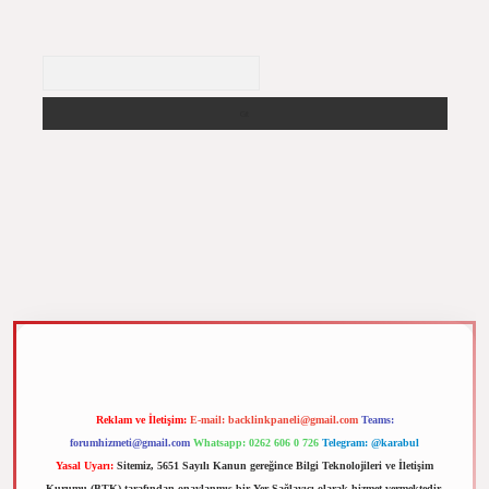
Arama
yz
m elexbet
Reklam ve İletişim:
E-mail:
backlinkpaneli@gmail.com
Teams:
forumhizmeti@gmail.com
Whatsapp: 0262 606 0 726
Telegram: @karabul
Yasal Uyarı:
Sitemiz, 5651 Sayılı Kanun gereğince Bilgi Teknolojileri ve İletişim
Kurumu (BTK) tarafından onaylanmış bir Yer Sağlayıcı olarak hizmet vermektedir.