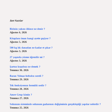
Sidebar
Son Yazılar
Birinin yakını ölünce ne denir ?
Ağustos 6, 2026
Kitaplara iman hangi ayette geçiyor ?
Ağustos 5, 2026
500 kg lık danadan ne kadar et çıkar ?
Ağustos 3, 2026
27 yaşında yüzme öğrenilir mi ?
Ağustos 3, 2026
Şartsız koşulsuz ne demek ?
Temmuz 30, 2026
Baran Yılmaz futbolcu nereli ?
Temmuz 29, 2026
Tek fonksiyonun formülü nedir ?
Temmuz 28, 2026
Azure Grup kimin ?
Temmuz 27, 2026
Solunum sisteminde solunum gazlarının değişiminin gerçekleştiği yapılar nelerdir ?
Temmuz 25, 2026