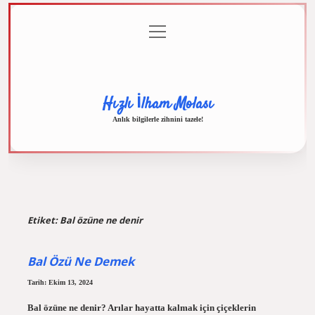
menüyü
Anasayfa
Gizlilik
Yasal
Hakkımızda
aç
Politikası
Uyarı
Hızlı İlham Molası
Anlık bilgilerle zihnini tazele!
Etiket:
Bal özüne ne denir
Bal Özü Ne Demek
Tarih: Ekim 13, 2024
Bal özüne ne denir? Arılar hayatta kalmak için çiçeklerin