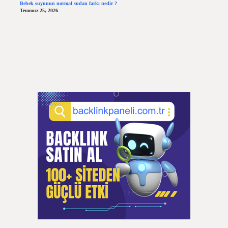
Bebek suyunun normal sudan farkı nedir ?
Temmuz 25, 2026