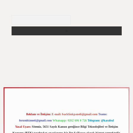
Arama
m elexbet
Reklam ve İletişim:
E-mail:
backlinkpaneli@gmail.com
Teams:
forumhizmeti@gmail.com
Whatsapp: 0262 606 0 726
Telegram: @karabul
Yasal Uyarı:
Sitemiz, 5651 Sayılı Kanun gereğince Bilgi Teknolojileri ve İletişim
Kurumu (BTK) tarafından onaylanmış bir Yer Sağlayıcı olarak hizmet vermektedir.