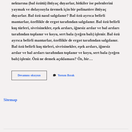
nektarına (bal özütü) ihtiyaç duyarlar, bitkiler ise polenlerini
yaymak ve dolayısıyla üremek için bir polinatöre ihtiyaç
duyarlar. Bal özü nasıl salgılanır? Bal özü ayrıca belirli
mantarlar, özellikle de ergot tarafından salgılanır. Bal özü belirli
kuş türleri, sivrisinekler, eşek arıları, iğnesiz arılar ve bal arıları
tarafından toplanır ve koyu, sert bala (yeğen balı) işlenir. Bal özü
ayrıca belirli mantarlar, özellikle de ergot tarafından salgılanır.
Bal özü belirli kuş türleri, sivrisinekler, eşek arıları, iğnesiz
arılar ve bal arıları tarafından toplanır ve koyu, sert bala (yeğen
balı) işlenir. Özü ne demek açıklaması? Öz, bir…
Bal
Devamını okuyun
Yorum Bırak
Özü
Ne
Demek
Sitemap