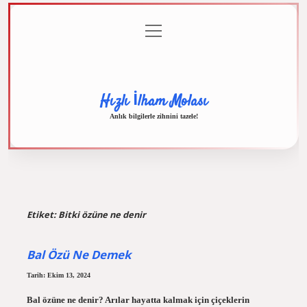
menüyü
Anasayfa
Gizlilik
Yasal
Hakkımızda
aç
Politikası
Uyarı
Hızlı İlham Molası
Anlık bilgilerle zihnini tazele!
Etiket:
Bitki özüne ne denir
Bal Özü Ne Demek
Tarih: Ekim 13, 2024
Bal özüne ne denir? Arılar hayatta kalmak için çiçeklerin