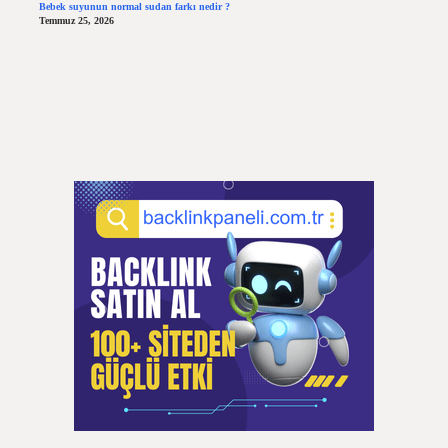
Bebek suyunun normal sudan farkı nedir ?
Temmuz 25, 2026