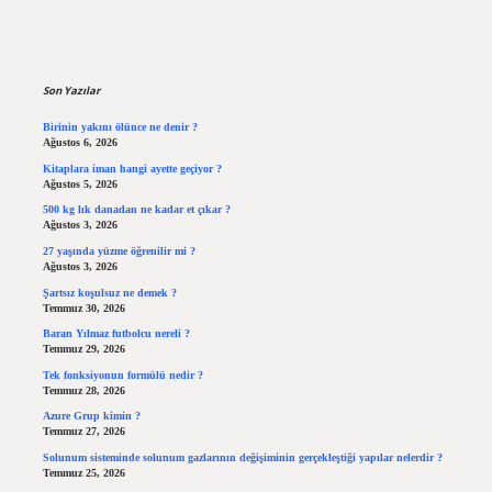
Sidebar
Son Yazılar
Birinin yakını ölünce ne denir ?
Ağustos 6, 2026
Kitaplara iman hangi ayette geçiyor ?
Ağustos 5, 2026
500 kg lık danadan ne kadar et çıkar ?
Ağustos 3, 2026
27 yaşında yüzme öğrenilir mi ?
Ağustos 3, 2026
Şartsız koşulsuz ne demek ?
Temmuz 30, 2026
Baran Yılmaz futbolcu nereli ?
Temmuz 29, 2026
Tek fonksiyonun formülü nedir ?
Temmuz 28, 2026
Azure Grup kimin ?
Temmuz 27, 2026
Solunum sisteminde solunum gazlarının değişiminin gerçekleştiği yapılar nelerdir ?
Temmuz 25, 2026