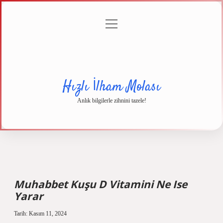
menüyü
Anasayfa
Gizlilik
Yasal
Hakkımızda
aç
Politikası
Uyarı
Hızlı İlham Molası
Anlık bilgilerle zihnini tazele!
Muhabbet Kuşu D Vitamini Ne Ise
Yarar
Tarih: Kasım 11, 2024