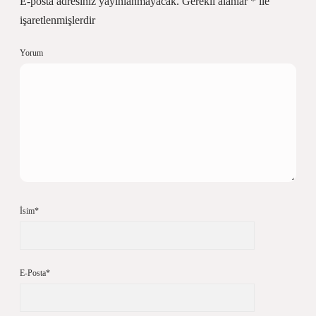
E-posta adresiniz yayınlanmayacak.
Gerekli alanlar
*
ile
işaretlenmişlerdir
Yorum
İsim*
E-Posta*