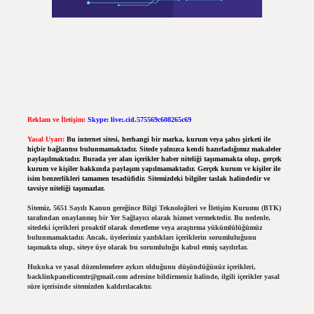
Reklam ve İletişim:
Skype: live:.cid.575569c608265c69
Yasal Uyarı:
Bu internet sitesi, herhangi bir marka, kurum veya şahıs şirketi ile
hiçbir bağlantısı bulunmamaktadır. Sitede yalnızca kendi hazırladığımız makaleler
paylaşılmaktadır. Burada yer alan içerikler haber niteliği taşımamakta olup, gerçek
kurum ve kişiler hakkında paylaşım yapılmamaktadır. Gerçek kurum ve kişiler ile
isim benzerlikleri tamamen tesadüfidir. Sitemizdeki bilgiler taslak halindedir ve
tavsiye niteliği taşımazlar.
Sitemiz, 5651 Sayılı Kanun gereğince Bilgi Teknolojileri ve İletişim Kurumu (BTK)
tarafından onaylanmış bir Yer Sağlayıcı olarak hizmet vermektedir. Bu nedenle,
sitedeki içerikleri proaktif olarak denetleme veya araştırma yükümlülüğümüz
bulunmamaktadır. Ancak, üyelerimiz yazdıkları içeriklerin sorumluluğunu
taşımakta olup, siteye üye olarak bu sorumluluğu kabul etmiş sayılırlar.
Hukuka ve yasal düzenlemelere aykırı olduğunu düşündüğünüz içerikleri,
backlinkpanelicomtr@gmail.com
adresine bildirmeniz halinde, ilgili içerikler yasal
süre içerisinde sitemizden kaldırılacaktır.