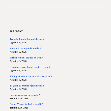
Sidebar
Son Yazılar
Temasla hamile kalınabilir mi ?
Ağustos 8, 2026
Katyonik ve anyonik nedir ?
Ağustos 7, 2026
Birinin yakını ölünce ne denir ?
Ağustos 6, 2026
Kitaplara iman hangi ayette geçiyor ?
Ağustos 5, 2026
500 kg lık danadan ne kadar et çıkar ?
Ağustos 3, 2026
27 yaşında yüzme öğrenilir mi ?
Ağustos 3, 2026
Şartsız koşulsuz ne demek ?
Temmuz 30, 2026
Baran Yılmaz futbolcu nereli ?
Temmuz 29, 2026