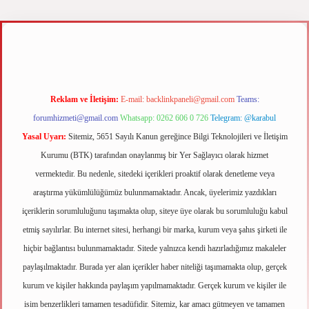
z
m elexbet
Reklam ve İletişim:
E-mail:
backlinkpaneli@gmail.com
Teams:
forumhizmeti@gmail.com
Whatsapp: 0262 606 0 726
Telegram: @karabul
Yasal Uyarı:
Sitemiz, 5651 Sayılı Kanun gereğince Bilgi Teknolojileri ve İletişim
Kurumu (BTK) tarafından onaylanmış bir Yer Sağlayıcı olarak hizmet
vermektedir. Bu nedenle, sitedeki içerikleri proaktif olarak denetleme veya
araştırma yükümlülüğümüz bulunmamaktadır. Ancak, üyelerimiz yazdıkları
içeriklerin sorumluluğunu taşımakta olup, siteye üye olarak bu sorumluluğu kabul
etmiş sayılırlar. Bu internet sitesi, herhangi bir marka, kurum veya şahıs şirketi ile
hiçbir bağlantısı bulunmamaktadır. Sitede yalnızca kendi hazırladığımız makaleler
paylaşılmaktadır. Burada yer alan içerikler haber niteliği taşımamakta olup, gerçek
kurum ve kişiler hakkında paylaşım yapılmamaktadır. Gerçek kurum ve kişiler ile
isim benzerlikleri tamamen tesadüfidir. Sitemiz, kar amacı gütmeyen ve tamamen