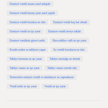
Emniyet ventili arızası nasıl anlaşılır
Emniyet ventili basınç ayarı nasıl yapılır
Emniyet ventili bozuksa ne olur
Emniyet ventili kaç bar olmalı
Emniyet ventili ne işe yarar
Emniyet ventili nereye takılır
Emniyet ventilinin görevi nedir
Hava tahliye valfi ne işe yarar
Kombi neden su tahliyesi yapar
Su ventili bozulursa ne olur
Tahliye hortumu ne işe yarar
Tahliye musluğu ne demek
Tahliye vanası ne işe yarar
Tahliye vanası nerede olur
Termosifon emniyet ventili su damlatıyor ne yapmalıyım
Ventil nedir ne işe yarar
Ventili ne işe yarar