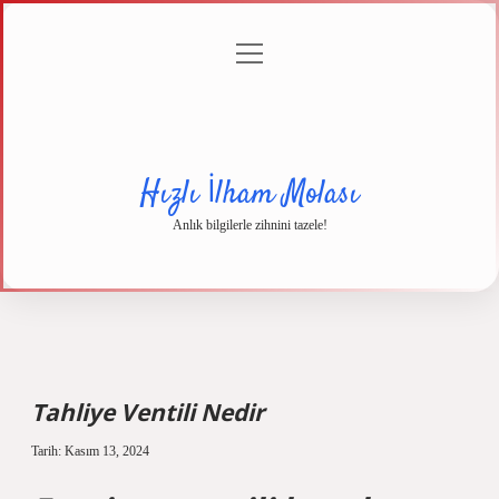
menüyü
Anasayfa
Gizlilik
Yasal
Hakkımızda
aç
Politikası
Uyarı
Hızlı İlham Molası
Anlık bilgilerle zihnini tazele!
Tahliye Ventili Nedir
Tarih: Kasım 13, 2024