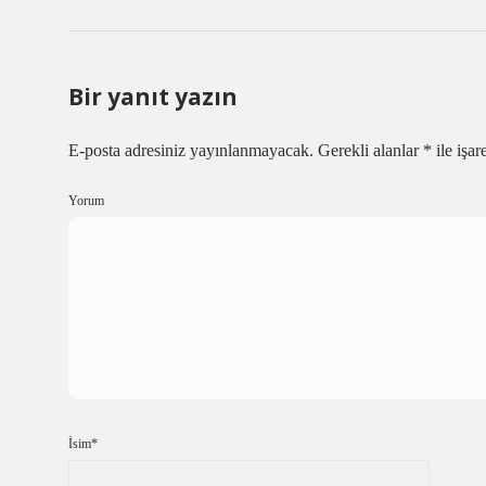
Bir yanıt yazın
E-posta adresiniz yayınlanmayacak.
Gerekli alanlar
*
ile işar
Yorum
İsim*