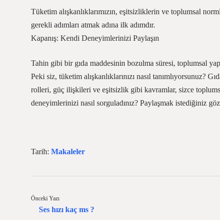
Tüketim alışkanlıklarımızın, eşitsizliklerin ve toplumsal norml
gerekli adımları atmak adına ilk adımdır.
Kapanış: Kendi Deneyimlerinizi Paylaşın
Tahin gibi bir gıda maddesinin bozulma süresi, toplumsal yapıla
Peki siz, tüketim alışkanlıklarınızı nasıl tanımlıyorsunuz? Gıd
rolleri, güç ilişkileri ve eşitsizlik gibi kavramlar, sizce top
deneyimlerinizi nasıl sorguladınız? Paylaşmak istediğiniz göz
Tarih:
Makaleler
Önceki Yazı
Ses hızı kaç ms ?