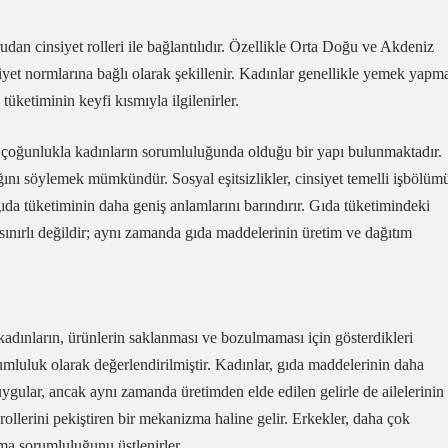
dan cinsiyet rolleri ile bağlantılıdır. Özellikle Orta Doğu ve Akdeniz
nsiyet normlarına bağlı olarak şekillenir. Kadınlar genellikle yemek yapm
 tüketiminin keyfi kısmıyla ilgilenirler.
 çoğunlukla kadınların sorumluluğunda olduğu bir yapı bulunmaktadır.
ını söylemek mümkündür. Sosyal eşitsizlikler, cinsiyet temelli işbölüm
gıda tüketiminin daha geniş anlamlarını barındırır. Gıda tüketimindeki
a sınırlı değildir; aynı zamanda gıda maddelerinin üretim ve dağıtım
 kadınların, ürünlerin saklanması ve bozulmaması için gösterdikleri
umluluk olarak değerlendirilmiştir. Kadınlar, gıda maddelerinin daha
gular, ancak aynı zamanda üretimden elde edilen gelirle de ailelerinin
rollerini pekiştiren bir mekanizma haline gelir. Erkekler, daha çok
ama sorumluluğunu üstlenirler.