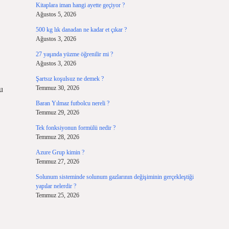
Kitaplara iman hangi ayette geçiyor ?
Ağustos 5, 2026
500 kg lık danadan ne kadar et çıkar ?
Ağustos 3, 2026
27 yaşında yüzme öğrenilir mi ?
Ağustos 3, 2026
Şartsız koşulsuz ne demek ?
Temmuz 30, 2026
u
Baran Yılmaz futbolcu nereli ?
Temmuz 29, 2026
Tek fonksiyonun formülü nedir ?
Temmuz 28, 2026
Azure Grup kimin ?
Temmuz 27, 2026
Solunum sisteminde solunum gazlarının değişiminin gerçekleştiği
yapılar nelerdir ?
Temmuz 25, 2026