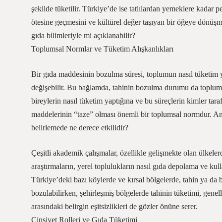
şekilde tüketilir. Türkiye’de ise tatlılardan yemeklere kadar p
ötesine geçmesini ve kültürel değer taşıyan bir öğeye dönüş
gıda bilimleriyle mi açıklanabilir?
Toplumsal Normlar ve Tüketim Alışkanlıkları
Bir gıda maddesinin bozulma süresi, toplumun nasıl tüketim y
değişebilir. Bu bağlamda, tahinin bozulma durumu da toplumsal
bireylerin nasıl tüketim yaptığına ve bu süreçlerin kimler tara
maddelerinin “taze” olması önemli bir toplumsal normdur. A
belirlemede ne derece etkilidir?
Çeşitli akademik çalışmalar, özellikle gelişmekte olan ülkeler
araştırmaların, yerel toplulukların nasıl gıda depolama ve kull
Türkiye’deki bazı köylerde ve kırsal bölgelerde, tahin ya da 
bozulabilirken, şehirleşmiş bölgelerde tahinin tüketimi, genel
arasındaki belirgin eşitsizlikleri de gözler önüne serer.
Cinsiyet Rolleri ve Gıda Tüketimi