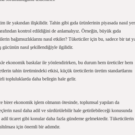
m ile yakından ilişkilidir. Tahin gibi gıda ürünlerinin piyasada nasıl yer
 tarafından kontrol edildiğini de anlamalıyız. Örneğin, büyük gıda
ilerin bağımsızlıklarını nasıl etkiler? Tüketiciler için bu, sadece bir tat y
 gücünün nasıl şekillendiğiyle ilgilidir.
kle ekonomik baskılar ile yönlendirirken, bu durum hem üreticiler hem
etlerin tahin üretimindeki etkisi, küçük üreticilerin üretim standartlarını
rli topluluklarda daha belirgin hale gelir.
ce birer ekonomik işlem olmanın ötesinde, toplumsal yapıları da
reçlerin nasıl daha adil ve sürdürülebilir hale getirilebileceği konusunda
adil ticaret gibi konular daha fazla gündeme gelmektedir. Tüketicilerin
zaltılması için önemli bir adımdır.