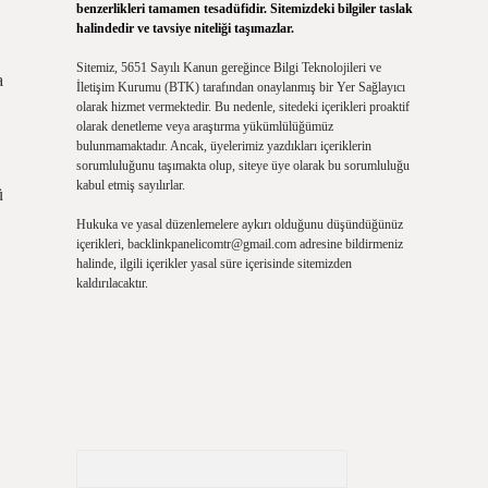
benzerlikleri tamamen tesadüfidir. Sitemizdeki bilgiler taslak
halindedir ve tavsiye niteliği taşımazlar.
Sitemiz, 5651 Sayılı Kanun gereğince Bilgi Teknolojileri ve
a
İletişim Kurumu (BTK) tarafından onaylanmış bir Yer Sağlayıcı
olarak hizmet vermektedir. Bu nedenle, sitedeki içerikleri proaktif
olarak denetleme veya araştırma yükümlülüğümüz
bulunmamaktadır. Ancak, üyelerimiz yazdıkları içeriklerin
sorumluluğunu taşımakta olup, siteye üye olarak bu sorumluluğu
kabul etmiş sayılırlar.
ü
Hukuka ve yasal düzenlemelere aykırı olduğunu düşündüğünüz
içerikleri,
backlinkpanelicomtr@gmail.com
adresine bildirmeniz
halinde, ilgili içerikler yasal süre içerisinde sitemizden
kaldırılacaktır.
Arama