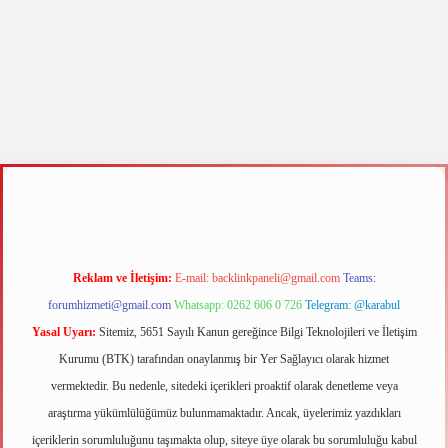
no
ilbet yeni giriş
Betexper giriş adresi
betexper.xyz
m elexbet
Reklam ve İletişim:
E-mail:
backlinkpaneli@gmail.com
Teams:
forumhizmeti@gmail.com
Whatsapp: 0262 606 0 726
Telegram: @karabul
Yasal Uyarı:
Sitemiz, 5651 Sayılı Kanun gereğince Bilgi Teknolojileri ve İletişim
Kurumu (BTK) tarafından onaylanmış bir Yer Sağlayıcı olarak hizmet
vermektedir. Bu nedenle, sitedeki içerikleri proaktif olarak denetleme veya
araştırma yükümlülüğümüz bulunmamaktadır. Ancak, üyelerimiz yazdıkları
içeriklerin sorumluluğunu taşımakta olup, siteye üye olarak bu sorumluluğu kabul