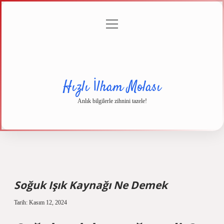
menüyü
Anasayfa
Gizlilik
Yasal
Hakkımızda
aç
Politikası
Uyarı
Hızlı İlham Molası
Anlık bilgilerle zihnini tazele!
Soğuk Işık Kaynağı Ne Demek
Tarih: Kasım 12, 2024