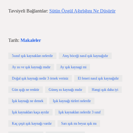
Tavsiyeli Bağlantılar:
Sütün Özgül Ağırlığını Ne Düşürür
Tarih:
Makaleler
5sınıf ışık kaynakları nelerdir
Ateş böceği nasıl ışık kaynağıdır
Ay ısı ve ışık kaynağı mıdır
Ay ışık kaynagi mi
Doğal ışık kaynağı nedir 3 örnek veriniz
El feneri nasıl ışık kaynağıdır
Gün ışığı ne renktir
Güneş ısı kaynağı mıdır
Hangi ışık daha iyi
Işık kaynağı ne demek
Işık kaynağı türleri nelerdir
Işık kaynakları kaça ayrılır
Işık kaynakları nelerdir 3 sınıf
Kaç çeşit ışık kaynağı vardır
Sarı ışık mı beyaz ışık mı