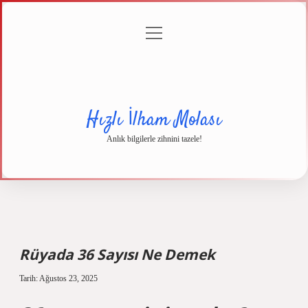
menüyü
Anasayfa
Gizlilik
Yasal
Hakkımızda
aç
Politikası
Uyarı
Hızlı İlham Molası
Anlık bilgilerle zihnini tazele!
Rüyada 36 Sayısı Ne Demek
Tarih: Ağustos 23, 2025