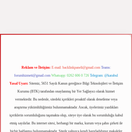
yz
m elexbet
Reklam ve İletişim:
E-mail:
backlinkpaneli@gmail.com
Teams:
forumhizmeti@gmail.com
Whatsapp: 0262 606 0 726
Telegram: @karabul
Yasal Uyarı:
Sitemiz, 5651 Sayılı Kanun gereğince Bilgi Teknolojileri ve İletişim
Kurumu (BTK) tarafından onaylanmış bir Yer Sağlayıcı olarak hizmet
vermektedir. Bu nedenle, sitedeki içerikleri proaktif olarak denetleme veya
araştırma yükümlülüğümüz bulunmamaktadır. Ancak, üyelerimiz yazdıkları
içeriklerin sorumluluğunu taşımakta olup, siteye üye olarak bu sorumluluğu kabul
etmiş sayılırlar. Bu internet sitesi, herhangi bir marka, kurum veya şahıs şirketi ile
hiçbir bağlantısı bulunmamaktadır. Sitede yalnızca kendi hazırladığımız makaleler