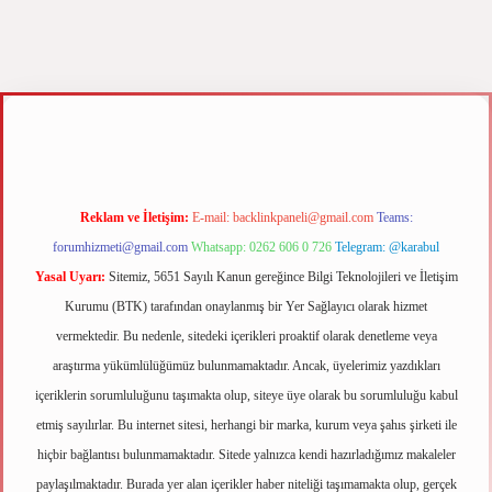
z
m elexbet
Reklam ve İletişim:
E-mail:
backlinkpaneli@gmail.com
Teams:
forumhizmeti@gmail.com
Whatsapp: 0262 606 0 726
Telegram: @karabul
Yasal Uyarı:
Sitemiz, 5651 Sayılı Kanun gereğince Bilgi Teknolojileri ve İletişim
Kurumu (BTK) tarafından onaylanmış bir Yer Sağlayıcı olarak hizmet
vermektedir. Bu nedenle, sitedeki içerikleri proaktif olarak denetleme veya
araştırma yükümlülüğümüz bulunmamaktadır. Ancak, üyelerimiz yazdıkları
içeriklerin sorumluluğunu taşımakta olup, siteye üye olarak bu sorumluluğu kabul
etmiş sayılırlar. Bu internet sitesi, herhangi bir marka, kurum veya şahıs şirketi ile
hiçbir bağlantısı bulunmamaktadır. Sitede yalnızca kendi hazırladığımız makaleler
paylaşılmaktadır. Burada yer alan içerikler haber niteliği taşımamakta olup, gerçek