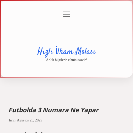
menüyü
Anasayfa
Gizlilik
Yasal
Hakkımızda
aç
Politikası
Uyarı
Hızlı İlham Molası
Anlık bilgilerle zihnini tazele!
Futbolda 3 Numara Ne Yapar
Tarih: Ağustos 23, 2025