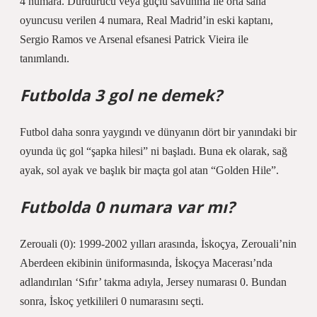
4 numara. Durdurucu veya güçlü savunma ile orta saha
oyuncusu verilen 4 numara, Real Madrid’in eski kaptanı,
Sergio Ramos ve Arsenal efsanesi Patrick Vieira ile
tanımlandı.
Futbolda 3 gol ne demek?
Futbol daha sonra yaygındı ve dünyanın dört bir yanındaki bir
oyunda üç gol “şapka hilesi” ni başladı. Buna ek olarak, sağ
ayak, sol ayak ve başlık bir maçta gol atan “Golden Hile”.
Futbolda 0 numara var mı?
Zerouali (0): 1999-2002 yılları arasında, İskoçya, Zerouali’nin
Aberdeen ekibinin üniformasında, İskoçya Macerası’nda
adlandırılan ‘Sıfır’ takma adıyla, Jersey numarası 0. Bundan
sonra, İskoç yetkilileri 0 numarasını seçti.