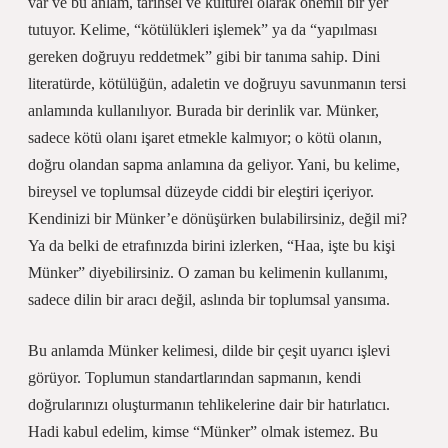
var ve bu anlam, tarihsel ve kültürel olarak önemli bir yer
tutuyor. Kelime, “kötülükleri işlemek” ya da “yapılması
gereken doğruyu reddetmek” gibi bir tanıma sahip. Dini
literatürde, kötülüğün, adaletin ve doğruyu savunmanın tersi
anlamında kullanılıyor. Burada bir derinlik var. Münker,
sadece kötü olanı işaret etmekle kalmıyor; o kötü olanın,
doğru olandan sapma anlamına da geliyor. Yani, bu kelime,
bireysel ve toplumsal düzeyde ciddi bir eleştiri içeriyor.
Kendinizi bir Münker’e dönüşürken bulabilirsiniz, değil mi?
Ya da belki de etrafınızda birini izlerken, “Haa, işte bu kişi
Münker” diyebilirsiniz. O zaman bu kelimenin kullanımı,
sadece dilin bir aracı değil, aslında bir toplumsal yansıma.
Bu anlamda Münker kelimesi, dilde bir çeşit uyarıcı işlevi
görüyor. Toplumun standartlarından sapmanın, kendi
doğrularınızı oluşturmanın tehlikelerine dair bir hatırlatıcı.
Hadi kabul edelim, kimse “Münker” olmak istemez. Bu