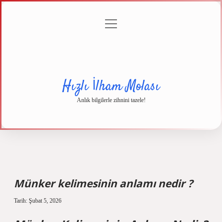
menüyü
Anasayfa
Gizlilik
Yasal
Hakkımızda
aç
Politikası
Uyarı
Hızlı İlham Molası
Anlık bilgilerle zihnini tazele!
Münker kelimesinin anlamı nedir ?
Tarih: Şubat 5, 2026