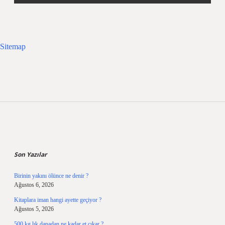
Sitemap
Sidebar
Son Yazılar
Birinin yakını ölünce ne denir ?
Ağustos 6, 2026
Kitaplara iman hangi ayette geçiyor ?
Ağustos 5, 2026
500 kg lık danadan ne kadar et çıkar ?