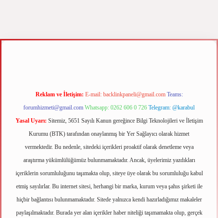
.xyz
m elexbet
Reklam ve İletişim:
E-mail:
backlinkpaneli@gmail.com
Teams:
forumhizmeti@gmail.com
Whatsapp: 0262 606 0 726
Telegram: @karabul
Yasal Uyarı:
Sitemiz, 5651 Sayılı Kanun gereğince Bilgi Teknolojileri ve İletişim
Kurumu (BTK) tarafından onaylanmış bir Yer Sağlayıcı olarak hizmet
vermektedir. Bu nedenle, sitedeki içerikleri proaktif olarak denetleme veya
araştırma yükümlülüğümüz bulunmamaktadır. Ancak, üyelerimiz yazdıkları
içeriklerin sorumluluğunu taşımakta olup, siteye üye olarak bu sorumluluğu kabul
etmiş sayılırlar. Bu internet sitesi, herhangi bir marka, kurum veya şahıs şirketi ile
hiçbir bağlantısı bulunmamaktadır. Sitede yalnızca kendi hazırladığımız makaleler
paylaşılmaktadır. Burada yer alan içerikler haber niteliği taşımamakta olup, gerçek