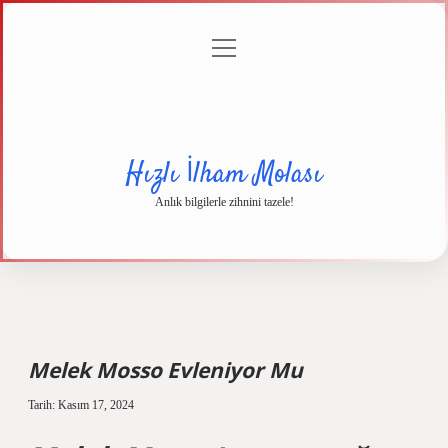
menüyü
Anasayfa
Gizlilik
Yasal
Hakkımızda
aç
Politikası
Uyarı
Hızlı İlham Molası
Anlık bilgilerle zihnini tazele!
Melek Mosso Evleniyor Mu
Tarih: Kasım 17, 2024