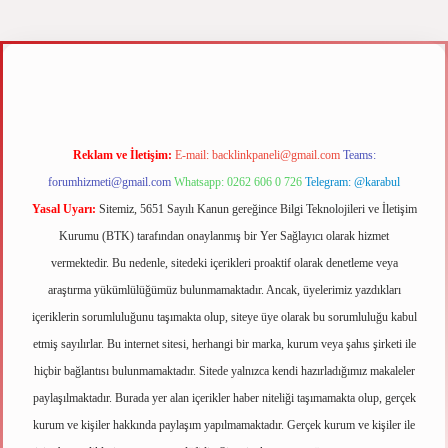
sino
ilbet yeni giriş
Betexper giriş adresi
betexper.xyz
m elexbet
Reklam ve İletişim:
E-mail:
backlinkpaneli@gmail.com
Teams:
forumhizmeti@gmail.com
Whatsapp: 0262 606 0 726
Telegram: @karabul
Yasal Uyarı:
Sitemiz, 5651 Sayılı Kanun gereğince Bilgi Teknolojileri ve İletişim
Kurumu (BTK) tarafından onaylanmış bir Yer Sağlayıcı olarak hizmet
vermektedir. Bu nedenle, sitedeki içerikleri proaktif olarak denetleme veya
araştırma yükümlülüğümüz bulunmamaktadır. Ancak, üyelerimiz yazdıkları
içeriklerin sorumluluğunu taşımakta olup, siteye üye olarak bu sorumluluğu kabul
etmiş sayılırlar. Bu internet sitesi, herhangi bir marka, kurum veya şahıs şirketi ile
hiçbir bağlantısı bulunmamaktadır. Sitede yalnızca kendi hazırladığımız makaleler
paylaşılmaktadır. Burada yer alan içerikler haber niteliği taşımamakta olup, gerçek
kurum ve kişiler hakkında paylaşım yapılmamaktadır. Gerçek kurum ve kişiler ile