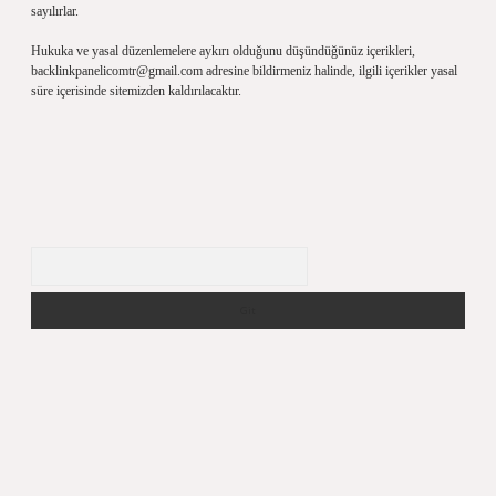
sayılırlar.
Hukuka ve yasal düzenlemelere aykırı olduğunu düşündüğünüz içerikleri,
backlinkpanelicomtr@gmail.com
adresine bildirmeniz halinde, ilgili içerikler yasal
süre içerisinde sitemizden kaldırılacaktır.
Arama