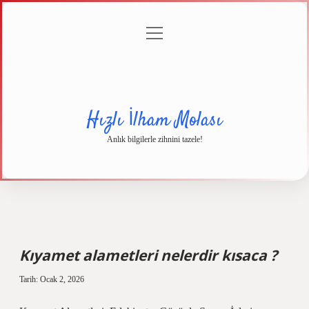
menüyü
Anasayfa
Gizlilik
Yasal
Hakkımızda
aç
Politikası
Uyarı
Hızlı İlham Molası
Anlık bilgilerle zihnini tazele!
Kıyamet alametleri nelerdir kısaca ?
Tarih: Ocak 2, 2026