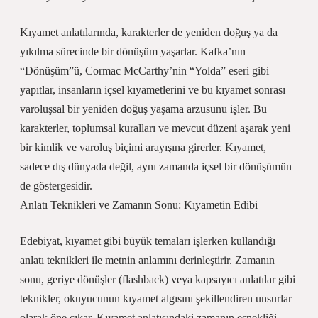
Kıyamet anlatılarında, karakterler de yeniden doğuş ya da
yıkılma sürecinde bir dönüşüm yaşarlar. Kafka’nın
“Dönüşüm”ü, Cormac McCarthy’nin “Yolda” eseri gibi
yapıtlar, insanların içsel kıyametlerini ve bu kıyamet sonrası
varoluşsal bir yeniden doğuş yaşama arzusunu işler. Bu
karakterler, toplumsal kuralları ve mevcut düzeni aşarak yeni
bir kimlik ve varoluş biçimi arayışına girerler. Kıyamet,
sadece dış dünyada değil, aynı zamanda içsel bir dönüşümün
de göstergesidir.
Anlatı Teknikleri ve Zamanın Sonu: Kıyametin Edibi
Edebiyat, kıyamet gibi büyük temaları işlerken kullandığı
anlatı teknikleri ile metnin anlamını derinleştirir. Zamanın
sonu, geriye dönüşler (flashback) veya kapsayıcı anlatılar gibi
teknikler, okuyucunun kıyamet algısını şekillendiren unsurlar
olarak öne çıkar. Kıyamet anlatısındaki zamanın esnekliği,