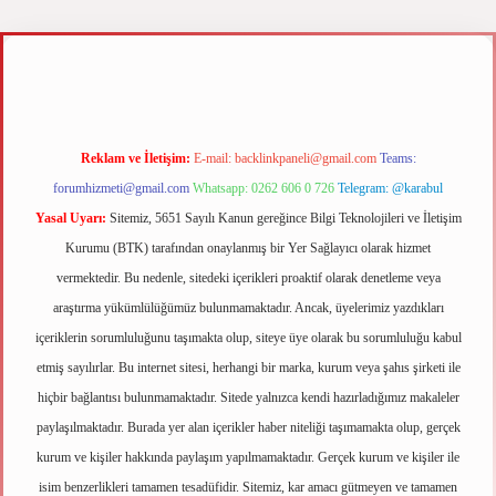
.xyz
m elexbet
Reklam ve İletişim:
E-mail:
backlinkpaneli@gmail.com
Teams:
forumhizmeti@gmail.com
Whatsapp: 0262 606 0 726
Telegram: @karabul
Yasal Uyarı:
Sitemiz, 5651 Sayılı Kanun gereğince Bilgi Teknolojileri ve İletişim
Kurumu (BTK) tarafından onaylanmış bir Yer Sağlayıcı olarak hizmet
vermektedir. Bu nedenle, sitedeki içerikleri proaktif olarak denetleme veya
araştırma yükümlülüğümüz bulunmamaktadır. Ancak, üyelerimiz yazdıkları
içeriklerin sorumluluğunu taşımakta olup, siteye üye olarak bu sorumluluğu kabul
etmiş sayılırlar. Bu internet sitesi, herhangi bir marka, kurum veya şahıs şirketi ile
hiçbir bağlantısı bulunmamaktadır. Sitede yalnızca kendi hazırladığımız makaleler
paylaşılmaktadır. Burada yer alan içerikler haber niteliği taşımamakta olup, gerçek
kurum ve kişiler hakkında paylaşım yapılmamaktadır. Gerçek kurum ve kişiler ile
isim benzerlikleri tamamen tesadüfidir. Sitemiz, kar amacı gütmeyen ve tamamen