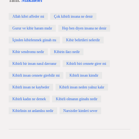
Tarih:
Makaleler
Allah kibri affeder mi
Çok kibirli insana ne denir
Gurur ve kibir haram mıdır
Hep ben diyen insana ne denir
İçinden kibirlenmek günah mı
Kibir belirtileri nelerdir
Kibir sendromu nedir
Kibirin ilacı nedir
Kibirli bir insan nasıl davranır
Kibirli biri cennete girer mi
Kibirli insan cennete girebilir mi
Kibirli insan kimdir
Kibirli insan ne kaybeder
Kibirli insan neden yalnız kalır
Kibirli kadın ne demek
Kibirli olmanın günahı nedir
Kibirlinin zıt anlamlısı nedir
Narsistler kimleri sever