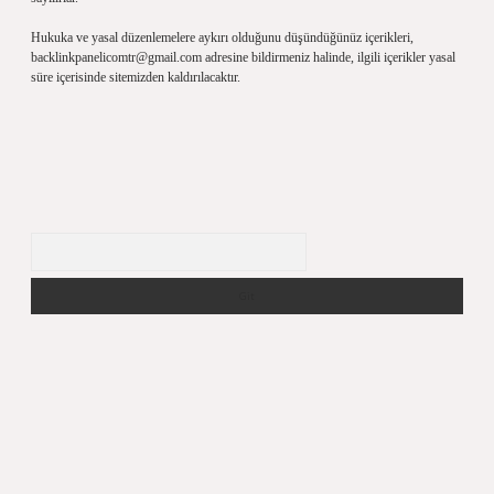
Hukuka ve yasal düzenlemelere aykırı olduğunu düşündüğünüz içerikleri,
backlinkpanelicomtr@gmail.com
adresine bildirmeniz halinde, ilgili içerikler yasal
süre içerisinde sitemizden kaldırılacaktır.
Arama