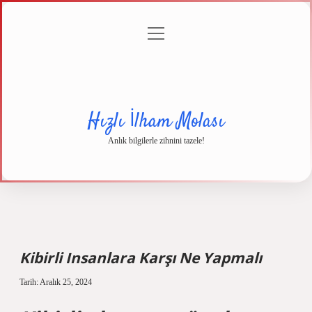
menüyü
Anasayfa
Gizlilik
Yasal
Hakkımızda
aç
Politikası
Uyarı
Hızlı İlham Molası
Anlık bilgilerle zihnini tazele!
Kibirli Insanlara Karşı Ne Yapmalı
Tarih: Aralık 25, 2024