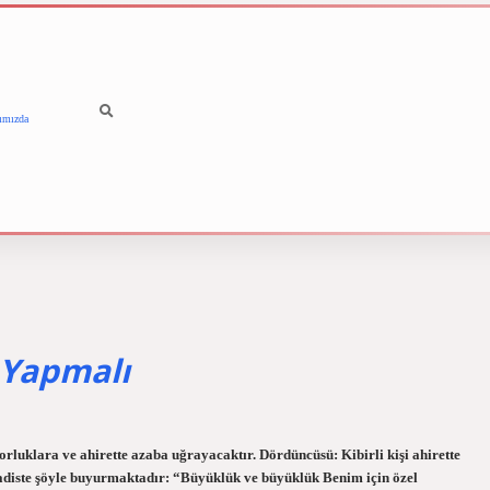
ımızda
betci
vdcasino güncel giriş
i
e Yapmalı
rluklara ve ahirette azaba uğrayacaktır. Dördüncüsü: Kibirli kişi ahirette
l hadiste şöyle buyurmaktadır: “Büyüklük ve büyüklük Benim için özel