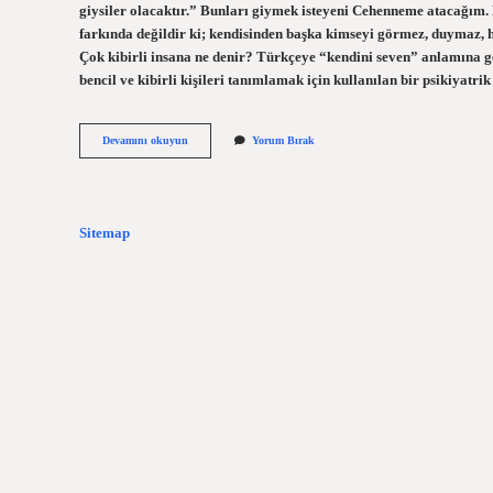
giysiler olacaktır.” Bunları giymek isteyeni Cehenneme atacağım. K
farkında değildir ki; kendisinden başka kimseyi görmez, duymaz, hi
Çok kibirli insana ne denir? Türkçeye “kendini seven” anlamına ge
bencil ve kibirli kişileri tanımlamak için kullanılan bir psikiyatr
Kibirli
Devamını okuyun
Yorum Bırak
Insanlara
Karşı
Ne
Yapmalı
Sitemap