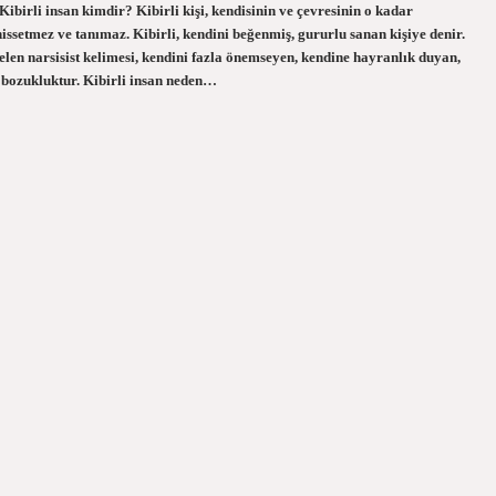
ibirli insan kimdir? Kibirli kişi, kendisinin ve çevresinin o kadar
ssetmez ve tanımaz. Kibirli, kendini beğenmiş, gururlu sanan kişiye denir.
len narsisist kelimesi, kendini fazla önemseyen, kendine hayranlık duyan,
ik bozukluktur. Kibirli insan neden…