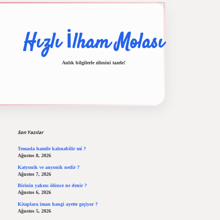
Hızlı İlham Molası
Anlık bilgilerle zihnini tazele!
Sidebar
lbet casino
ilbet yeni giriş
Betexper giriş adresi
betexper.xyz
m elexbet
Son Yazılar
Temasla hamile kalınabilir mi ?
Ağustos 8, 2026
Katyonik ve anyonik nedir ?
Ağustos 7, 2026
Birinin yakını ölünce ne denir ?
Ağustos 6, 2026
Kitaplara iman hangi ayette geçiyor ?
Ağustos 5, 2026