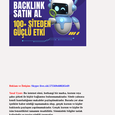
Reklam ve İletişim:
Skype: live:.cid.575569c608265c69
Yasal Uyarı:
Bu internet sitesi, herhangi bir marka, kurum veya
şahıs şirketi ile hiçbir bağlantısı bulunmamaktadır. Sitede yalnızca
kendi hazırladığımız makaleler paylaşılmaktadır. Burada yer alan
içerikler haber niteliği taşımamakta olup, gerçek kurum ve kişiler
hakkında paylaşım yapılmamaktadır. Gerçek kurum ve kişiler ile
isim benzerlikleri tamamen tesadüfidir. Sitemizdeki bilgiler taslak
halindedir ve tavsiye niteliği taşımazlar.