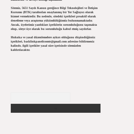
Sitemiz, 5651 Sayılı Kanun gereğince Bilgi Teknolojileri ve İletişim
Kurumu (BTK) tarafından onaylanmış bir Yer Sağlayıcı olarak
hizmet vermektedir. Bu nedenle, sitedeki içerikleri proaktif olarak
denetleme veya araştırma yükümlülüğümüz bulunmamaktadır.
Ancak, üyelerimiz yazdıkları içeriklerin sorumluluğunu taşımakta
olup, siteye üye olarak bu sorumluluğu kabul etmiş sayılırlar.
Hukuka ve yasal düzenlemelere aykırı olduğunu düşündüğünüz
içerikleri,
backlinkpanelicomtr@gmail.com
adresine bildirmeniz
halinde, ilgili içerikler yasal süre içerisinde sitemizden
kaldırılacaktır.
Arama