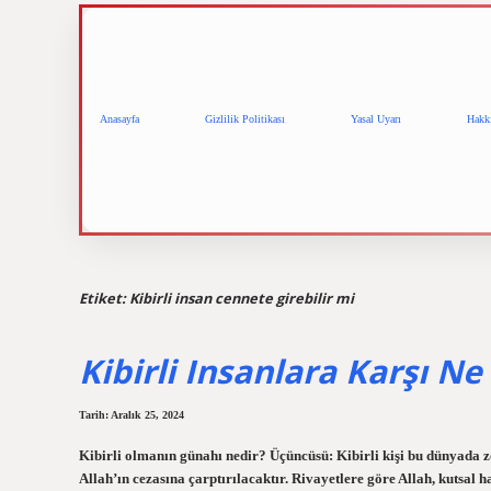
Anasayfa
Gizlilik Politikası
Yasal Uyarı
Hakk
Etiket:
Kibirli insan cennete girebilir mi
Kibirli Insanlara Karşı N
Tarih: Aralık 25, 2024
Kibirli olmanın günahı nedir? Üçüncüsü: Kibirli kişi bu dünyada zo
Allah’ın cezasına çarptırılacaktır. Rivayetlere göre Allah, kutsa