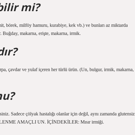
ilir mi?
it, börek, milföy hamuru, kurabiye, kek vb.) ve bunları az miktarda
. Buğday, makarna, erişte, makarna, irmik.
dır?
pa, çavdar ve yulaf içeren her türlü ürün. (Un, bulgur, irmik, makarna,
mu?
siniz. Sadece çölyak hastalığı olanlar için değil, aynı zamanda glutensiz
EL BESLENME AMAÇLI UN. İÇİNDEKİLER: Mısır irmiği.