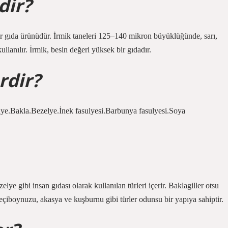
dir?
ir gıda ürünüdür. İrmik taneleri 125–140 mikron büyüklüğünde, sarı,
ullanılır. İrmik, besin değeri yüksek bir gıdadır.
rdir?
ulye.Bakla.Bezelye.İnek fasulyesi.Barbunya fasulyesi.Soya
lye gibi insan gıdası olarak kullanılan türleri içerir. Baklagiller otsu
eçiboynuzu, akasya ve kuşburnu gibi türler odunsu bir yapıya sahiptir.