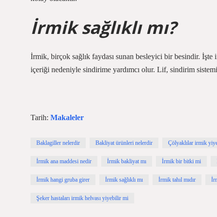
İrmik sağlıklı mı?
İrmik, birçok sağlık faydası sunan besleyici bir besindir. İşte
içeriği nedeniyle sindirime yardımcı olur. Lif, sindirim sistemi
Tarih:
Makaleler
Baklagiller nelerdir
Bakliyat ürünleri nelerdir
Çölyaklılar irmik yiye
İrmik ana maddesi nedir
İrmik bakliyat mı
İrmik bir bitki mi
İrmik hangi gruba girer
İrmik sağlıklı mı
İrmik tahıl mıdır
İr
Şeker hastaları irmik helvası yiyebilir mi