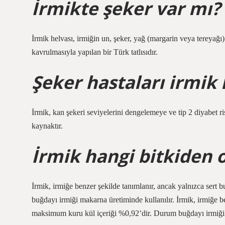
İrmikte şeker var mı?
İrmik helvası, irmiğin un, şeker, yağ (margarin veya tereyağı) 
kavrulmasıyla yapılan bir Türk tatlısıdır.
Şeker hastaları irmik 
İrmik, kan şekeri seviyelerini dengelemeye ve tip 2 diyabet r
kaynaktır.
İrmik hangi bitkiden 
İrmik, irmiğe benzer şekilde tanımlanır, ancak yalnızca ser
buğdayı irmiği makarna üretiminde kullanılır. İrmik, irmiğe b
maksimum kuru kül içeriği %0,92’dir. Durum buğdayı irmiği 