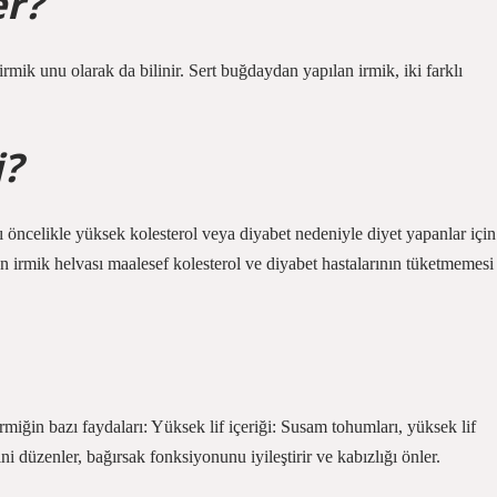
er?
rmik unu olarak da bilinir. Sert buğdaydan yapılan irmik, iki farklı
i?
ı öncelikle yüksek kolesterol veya diyabet nedeniyle diyet yapanlar için
n irmik helvası maalesef kolesterol ve diyabet hastalarının tüketmemesi
 irmiğin bazı faydaları: Yüksek lif içeriği: Susam tohumları, yüksek lif
ni düzenler, bağırsak fonksiyonunu iyileştirir ve kabızlığı önler.