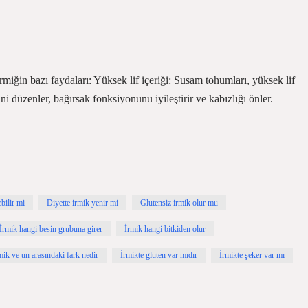
 irmiğin bazı faydaları: Yüksek lif içeriği: Susam tohumları, yüksek lif
ni düzenler, bağırsak fonksiyonunu iyileştirir ve kabızlığı önler.
bilir mi
Diyette irmik yenir mi
Glutensiz irmik olur mu
İrmik hangi besin grubuna girer
İrmik hangi bitkiden olur
mik ve un arasındaki fark nedir
İrmikte gluten var mıdır
İrmikte şeker var mı