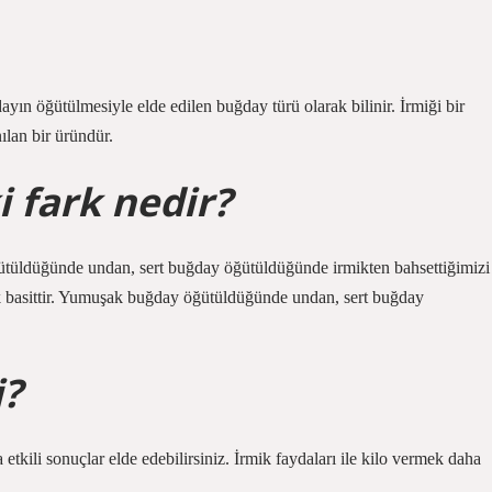
ayın öğütülmesiyle elde edilen buğday türü olarak bilinir. İrmiği bir
ılan bir üründür.
i fark nedir?
ğütüldüğünde undan, sert buğday öğütüldüğünde irmikten bahsettiğimizi
ok basittir. Yumuşak buğday öğütüldüğünde undan, sert buğday
i?
etkili sonuçlar elde edebilirsiniz. İrmik faydaları ile kilo vermek daha