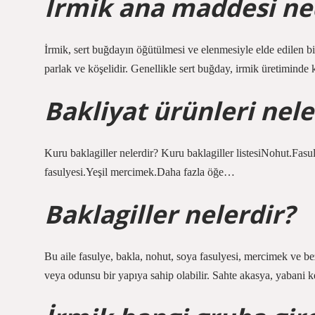
İrmik ana maddesi ne
İrmik, sert buğdayın öğütülmesi ve elenmesiyle elde edilen b
parlak ve köşelidir. Genellikle sert buğday, irmik üretiminde k
Bakliyat ürünleri nele
Kuru baklagiller nelerdir? Kuru baklagiller listesiNohut.Fas
fasulyesi.Yeşil mercimek.Daha fazla öğe…
Baklagiller nelerdir?
Bu aile fasulye, bakla, nohut, soya fasulyesi, mercimek ve beze
veya odunsu bir yapıya sahip olabilir. Sahte akasya, yabani k