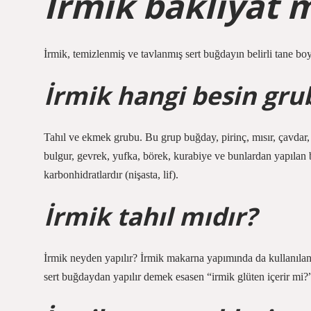
İrmik bakliyat 
İrmik, temizlenmiş ve tavlanmış sert buğdayın belirli tane bo
İrmik hangi besin gru
Tahıl ve ekmek grubu. Bu grup buğday, pirinç, mısır, çavdar,
bulgur, gevrek, yufka, börek, kurabiye ve bunlardan yapılan 
karbonhidratlardır (nişasta, lif).
İrmik tahıl mıdır?
İrmik neyden yapılır? İrmik makarna yapımında da kullanılan 
sert buğdaydan yapılır demek esasen “irmik glüten içerir mi?”