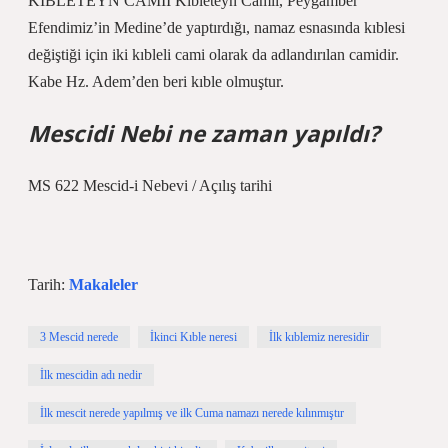
KIBLETEYN CAMİİ Kıbleteyn Camii, Peygamber
Efendimiz’in Medine’de yaptırdığı, namaz esnasında kıblesi
değiştiği için iki kıbleli cami olarak da adlandırılan camidir.
Kabe Hz. Adem’den beri kıble olmuştur.
Mescidi Nebi ne zaman yapıldı?
MS 622 Mescid-i Nebevi / Açılış tarihi
Tarih:
Makaleler
3 Mescid nerede
İkinci Kıble neresi
İlk kıblemiz neresidir
İlk mescidin adı nedir
İlk mescit nerede yapılmış ve ilk Cuma namazı nerede kılınmıştır