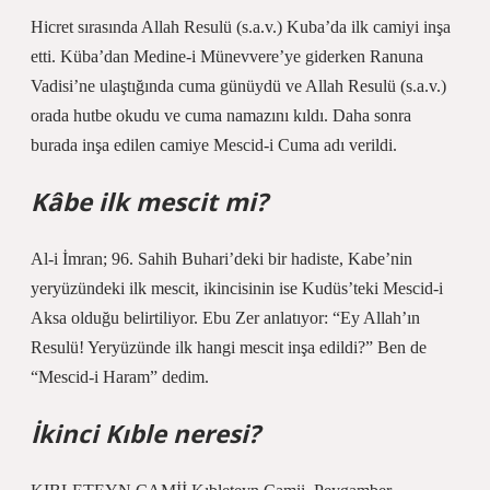
Hicret sırasında Allah Resulü (s.a.v.) Kuba’da ilk camiyi inşa
etti. Küba’dan Medine-i Münevvere’ye giderken Ranuna
Vadisi’ne ulaştığında cuma günüydü ve Allah Resulü (s.a.v.)
orada hutbe okudu ve cuma namazını kıldı. Daha sonra
burada inşa edilen camiye Mescid-i Cuma adı verildi.
Kâbe ilk mescit mi?
Al-i İmran; 96. Sahih Buhari’deki bir hadiste, Kabe’nin
yeryüzündeki ilk mescit, ikincisinin ise Kudüs’teki Mescid-i
Aksa olduğu belirtiliyor. Ebu Zer anlatıyor: “Ey Allah’ın
Resulü! Yeryüzünde ilk hangi mescit inşa edildi?” Ben de
“Mescid-i Haram” dedim.
İkinci Kıble neresi?