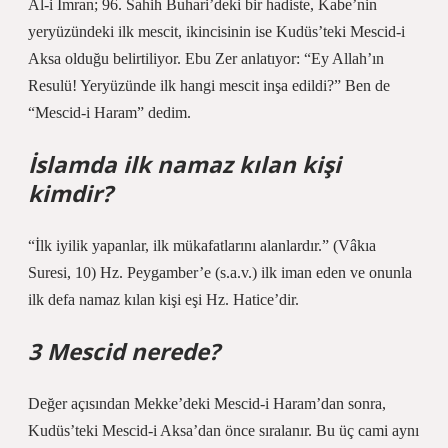
Al-i İmran; 96. Sahih Buhari’deki bir hadiste, Kabe’nin
yeryüzündeki ilk mescit, ikincisinin ise Kudüs’teki Mescid-i
Aksa olduğu belirtiliyor. Ebu Zer anlatıyor: “Ey Allah’ın
Resulü! Yeryüzünde ilk hangi mescit inşa edildi?” Ben de
“Mescid-i Haram” dedim.
İslamda ilk namaz kılan kişi
kimdir?
“İlk iyilik yapanlar, ilk mükafatlarını alanlardır.” (Vâkıa
Suresi, 10) Hz. Peygamber’e (s.a.v.) ilk iman eden ve onunla
ilk defa namaz kılan kişi eşi Hz. Hatice’dir.
3 Mescid nerede?
Değer açısından Mekke’deki Mescid-i Haram’dan sonra,
Kudüs’teki Mescid-i Aksa’dan önce sıralanır. Bu üç cami aynı