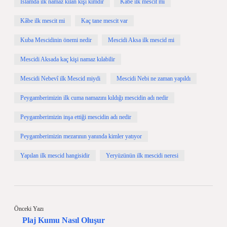
İslamda ilk namaz kılan kişi kimdir
Kabe ilk mescit mi
Kâbe ilk mescit mi
Kaç tane mescit var
Kuba Mescidinin önemi nedir
Mescidi Aksa ilk mescid mi
Mescidi Aksada kaç kişi namaz kılabilir
Mescidi Nebevî ilk Mescid miydi
Mescidi Nebi ne zaman yapıldı
Peygamberimizin ilk cuma namazını kıldığı mescidin adı nedir
Peygamberimizin inşa ettiği mescidin adı nedir
Peygamberimizin mezarının yanında kimler yatıyor
Yapılan ilk mescid hangisidir
Yeryüzünün ilk mescidi neresi
Önceki Yazı
Plaj Kumu Nasıl Oluşur