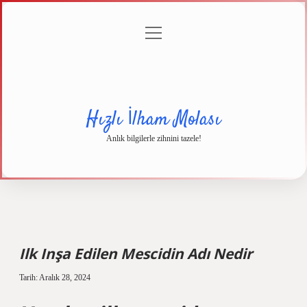
menüyü
Anasayfa
Gizlilik
Yasal
Hakkımızda
aç
Politikası
Uyarı
Hızlı İlham Molası
Anlık bilgilerle zihnini tazele!
Ilk Inşa Edilen Mescidin Adı Nedir
Tarih: Aralık 28, 2024