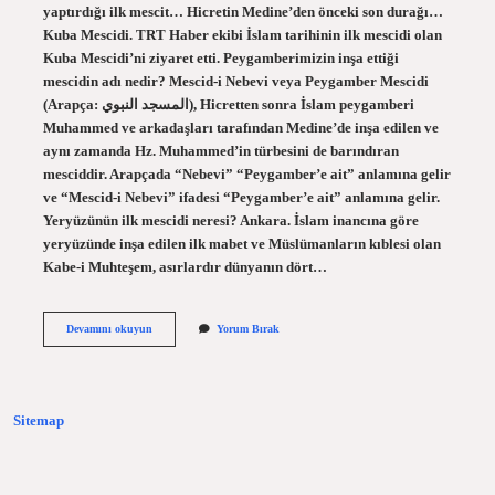
yaptırdığı ilk mescit… Hicretin Medine’den önceki son durağı…
Kuba Mescidi. TRT Haber ekibi İslam tarihinin ilk mescidi olan
Kuba Mescidi’ni ziyaret etti. Peygamberimizin inşa ettiği
mescidin adı nedir? Mescid-i Nebevi veya Peygamber Mescidi
(Arapça: المسجد النبوي), Hicretten sonra İslam peygamberi
Muhammed ve arkadaşları tarafından Medine’de inşa edilen ve
aynı zamanda Hz. Muhammed’in türbesini de barındıran
mesciddir. Arapçada “Nebevi” “Peygamber’e ait” anlamına gelir
ve “Mescid-i Nebevi” ifadesi “Peygamber’e ait” anlamına gelir.
Yeryüzünün ilk mescidi neresi? Ankara. İslam inancına göre
yeryüzünde inşa edilen ilk mabet ve Müslümanların kıblesi olan
Kabe-i Muhteşem, asırlardır dünyanın dört…
Ilk
Devamını okuyun
Yorum Bırak
Inşa
Edilen
Mescidin
Adı
Nedir
Sitemap