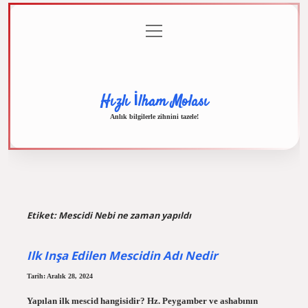
menüyü
Anasayfa
Gizlilik
Yasal
Hakkımızda
aç
Politikası
Uyarı
Hızlı İlham Molası
Anlık bilgilerle zihnini tazele!
Etiket:
Mescidi Nebi ne zaman yapıldı
Ilk Inşa Edilen Mescidin Adı Nedir
Tarih: Aralık 28, 2024
Yapılan ilk mescid hangisidir? Hz. Peygamber ve ashabının