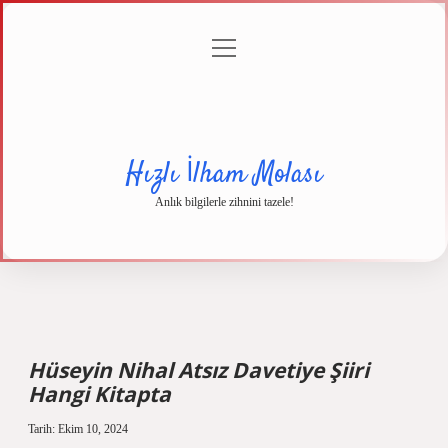
menüyü
Anasayfa
Gizlilik
Yasal
Hakkımızda
aç
Politikası
Uyarı
Hızlı İlham Molası
Anlık bilgilerle zihnini tazele!
Hüseyin Nihal Atsız Davetiye Şiiri
Hangi Kitapta
Tarih: Ekim 10, 2024