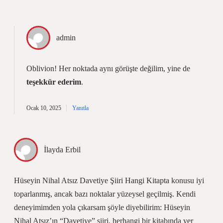
admin
Oblivion! Her noktada aynı görüşte değilim, yine de
teşekkür ederim
.
Ocak 10, 2025
Yanıtla
İlayda Erbil
Hüseyin Nihal Atsız Davetiye Şiiri Hangi Kitapta konusu iyi
toparlanmış, ancak bazı noktalar yüzeysel geçilmiş. Kendi
deneyimimden yola çıkarsam şöyle diyebilirim: Hüseyin
Nihal Atsız’ın “Davetiye” şiiri, herhangi bir kitabında yer