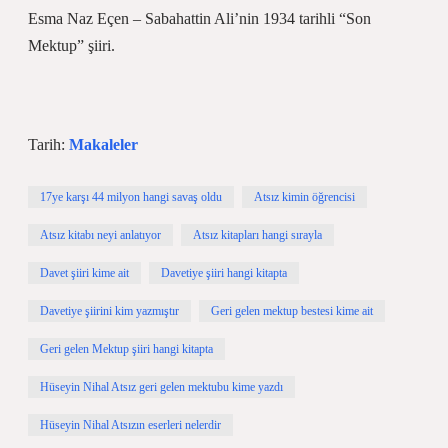
Esma Naz Eçen – Sabahattin Ali’nin 1934 tarihli “Son
Mektup” şiiri.
Tarih:
Makaleler
17ye karşı 44 milyon hangi savaş oldu
Atsız kimin öğrencisi
Atsız kitabı neyi anlatıyor
Atsız kitapları hangi sırayla
Davet şiiri kime ait
Davetiye şiiri hangi kitapta
Davetiye şiirini kim yazmıştır
Geri gelen mektup bestesi kime ait
Geri gelen Mektup şiiri hangi kitapta
Hüseyin Nihal Atsız geri gelen mektubu kime yazdı
Hüseyin Nihal Atsızın eserleri nelerdir