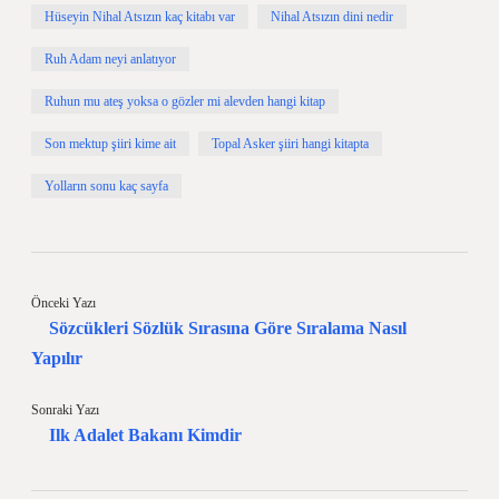
Hüseyin Nihal Atsızın kaç kitabı var
Nihal Atsızın dini nedir
Ruh Adam neyi anlatıyor
Ruhun mu ateş yoksa o gözler mi alevden hangi kitap
Son mektup şiiri kime ait
Topal Asker şiiri hangi kitapta
Yolların sonu kaç sayfa
Önceki Yazı
Sözcükleri Sözlük Sırasına Göre Sıralama Nasıl
Yapılır
Sonraki Yazı
Ilk Adalet Bakanı Kimdir