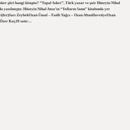
 Asker şiiri hangi kitapta? “Topal Asker”, Türk yazar ve şair Hüseyin Nihal
ında yazılmıştır. Hüseyin Nihal Atsız’ın “Yolların Sonu” kitabında yer
teci(ler)Sarı ZeybekOzan Ünsal – Fatih Yağcı – Ozan AltanDavetiyeOzan
Özer Koç20 satır…