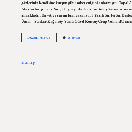
gözlerinin kendisine kurşun gibi isabet ettiğini anlatmıştır. Topal
Atsız’ın bir şiiridir. Şiir, 20. yüzyılda Türk Kurtuluş Savaşı sıras
almaktadır. Davetiye şiirini kim yazmıştır? Yazılı ŞiirlerŞiirBes
Ünsal – Sunkur KağanAy Yüzlü Güzel KonçuyGrup VolkanKömen
Hüseyin
Devamını okuyun
10 Yorum
Nihal
Atsız
Davetiye
Şiiri
Hangi
Sitemap
Kitapta