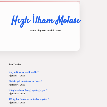
Hızlı İlham Molası
Anlık bilgilerle zihnini tazele!
Sidebar
ilbet casino
ilbet yeni giriş
Betexper giriş adresi
betexper.xyz
m elexbet
Son Yazılar
Katyonik ve anyonik nedir ?
Ağustos 7, 2026
Birinin yakını ölünce ne denir ?
Ağustos 6, 2026
Kitaplara iman hangi ayette geçiyor ?
Ağustos 5, 2026
500 kg lık danadan ne kadar et çıkar ?
Ağustos 3, 2026