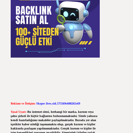
Reklam ve İletişim:
Skype: live:.cid.575569c608265c69
Yasal Uyarı:
Bu internet sitesi, herhangi bir marka, kurum veya
şahıs şirketi ile hiçbir bağlantısı bulunmamaktadır. Sitede yalnızca
kendi hazırladığımız makaleler paylaşılmaktadır. Burada yer alan
içerikler haber niteliği taşımamakta olup, gerçek kurum ve kişiler
hakkında paylaşım yapılmamaktadır. Gerçek kurum ve kişiler ile
isim benzerlikleri tamamen tesadüfidir. Sitemizdeki bilgiler taslak