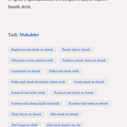
fanatik denir.
Tarih:
Makaleler
Başkasına mal etmek ne demek
Bozuk mal ne demek
Dünyanın en kısa atasözü nedir
Emeksiz yemek olmaz ne demek
Gasbetmek ne demek
Halka mal etmek nedir
Halka mal olmak deyiminin anlamı nedir
İsnad etmek ne demek
Kamusal mal nedir örnek
Kamuya mal etmek ne demek
Kamuya mal olmuş kişiler kimlerdir
Kendine mal etmek ne demek
Maal oluyor ne demek
Mal etmek ne demek
Mal insana ne denir
Mal mısın demek suç mu