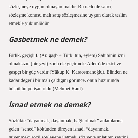
sözleşmeye uygun olmayan maldır. Bu nedenle satıcı,
sözleşme konusu malı satış sözleşmesine uygun olarak teslim
etmekle yükümlüdür.
Gasbetmek ne demek?
Birlik. geçişli f. (Ar. ġaṣb + Türk. tun, eylem) Sahibinin izni
olmaksızın (bir şeyi) zorla ele geçirmek: Adem’de ezici ve
gaspçı bir güç vardır (Yâkup K. Karaosmanoğlu). Elinden ne
kadar değerli bir malı çaldığını görünce, onun huzurunda
büsbütün perişan oldu (Mehmet Rauf).
İsnad etmek ne demek?
Sözlükte “dayanmak, dayanmak, bağlı olmak” anlamlarına
gelen “sened” kökünden türeyen isnad, “dayanmak,
güvenmek; sözü söyleyene iletmek, söz veya anlatının seyrini