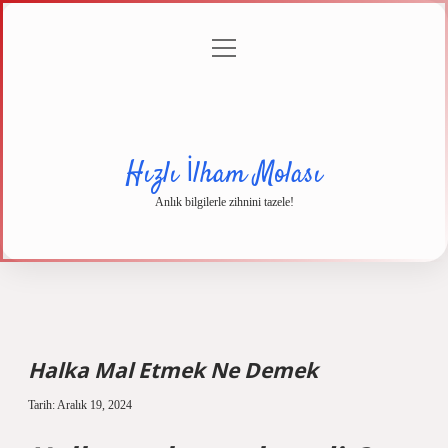
menüyü
Anasayfa
Gizlilik
Yasal
Hakkımızda
aç
Politikası
Uyarı
Hızlı İlham Molası
Anlık bilgilerle zihnini tazele!
Halka Mal Etmek Ne Demek
Tarih: Aralık 19, 2024