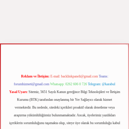
.xyz
m elexbet
Reklam ve İletişim:
E-mail:
backlinkpaneli@gmail.com
Teams:
forumhizmeti@gmail.com
Whatsapp: 0262 606 0 726
Telegram: @karabul
Yasal Uyarı:
Sitemiz, 5651 Sayılı Kanun gereğince Bilgi Teknolojileri ve İletişim
Kurumu (BTK) tarafından onaylanmış bir Yer Sağlayıcı olarak hizmet
vermektedir. Bu nedenle, sitedeki içerikleri proaktif olarak denetleme veya
araştırma yükümlülüğümüz bulunmamaktadır. Ancak, üyelerimiz yazdıkları
içeriklerin sorumluluğunu taşımakta olup, siteye üye olarak bu sorumluluğu kabul