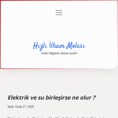
menüyü
Anasayfa
Gizlilik
Yasal
Hakkımızda
aç
Politikası
Uyarı
Hızlı İlham Molası
Anlık bilgilerle zihnini tazele!
Elektrik ve su birleşirse ne olur ?
Tarih: Ocak 27, 2026