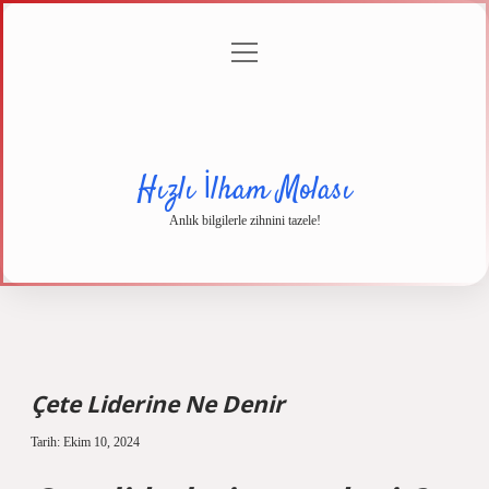
menüyü
Anasayfa
Gizlilik
Yasal
Hakkımızda
aç
Politikası
Uyarı
Hızlı İlham Molası
Anlık bilgilerle zihnini tazele!
Çete Liderine Ne Denir
Tarih: Ekim 10, 2024