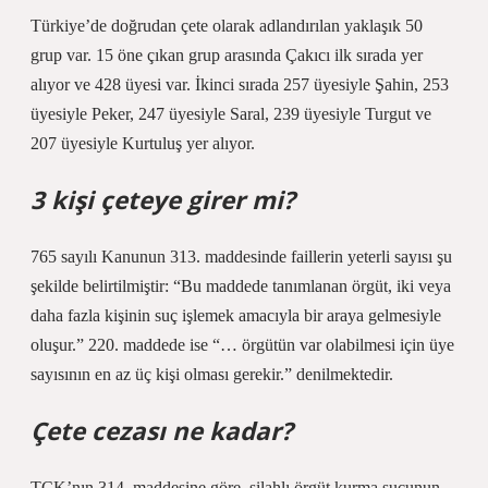
Türkiye’de doğrudan çete olarak adlandırılan yaklaşık 50
grup var. 15 öne çıkan grup arasında Çakıcı ilk sırada yer
alıyor ve 428 üyesi var. İkinci sırada 257 üyesiyle Şahin, 253
üyesiyle Peker, 247 üyesiyle Saral, 239 üyesiyle Turgut ve
207 üyesiyle Kurtuluş yer alıyor.
3 kişi çeteye girer mi?
765 sayılı Kanunun 313. maddesinde faillerin yeterli sayısı şu
şekilde belirtilmiştir: “Bu maddede tanımlanan örgüt, iki veya
daha fazla kişinin suç işlemek amacıyla bir araya gelmesiyle
oluşur.” 220. maddede ise “… örgütün var olabilmesi için üye
sayısının en az üç kişi olması gerekir.” denilmektedir.
Çete cezası ne kadar?
TCK’nın 314. maddesine göre, silahlı örgüt kurma suçunun