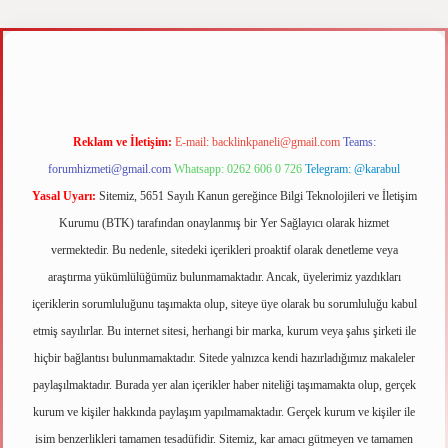
betci
vdcasino güncel giriş
ilbet casino
ilbet yeni giriş
Betexper giriş adresi
Reklam ve İletişim:
E-mail:
backlinkpaneli@gmail.com
Teams:
forumhizmeti@gmail.com
Whatsapp: 0262 606 0 726
Telegram: @karabul
Yasal Uyarı:
Sitemiz, 5651 Sayılı Kanun gereğince Bilgi Teknolojileri ve İletişim
Kurumu (BTK) tarafından onaylanmış bir Yer Sağlayıcı olarak hizmet
vermektedir. Bu nedenle, sitedeki içerikleri proaktif olarak denetleme veya
araştırma yükümlülüğümüz bulunmamaktadır. Ancak, üyelerimiz yazdıkları
içeriklerin sorumluluğunu taşımakta olup, siteye üye olarak bu sorumluluğu kabul
etmiş sayılırlar. Bu internet sitesi, herhangi bir marka, kurum veya şahıs şirketi ile
hiçbir bağlantısı bulunmamaktadır. Sitede yalnızca kendi hazırladığımız makaleler
paylaşılmaktadır. Burada yer alan içerikler haber niteliği taşımamakta olup, gerçek
kurum ve kişiler hakkında paylaşım yapılmamaktadır. Gerçek kurum ve kişiler ile
isim benzerlikleri tamamen tesadüfidir. Sitemiz, kar amacı gütmeyen ve tamamen