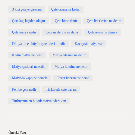
3 kişi çeteye girer mi
Çete cezası ne kadar
Çete kaç kişiden oluşur
Çete kime denir
Çete liderlerine ne denir
Çete mafya nedir
Çete üyelerine ne denir
Çete üyesi ne demek
Dünyanın en büyük çete lideri kimdir
Kaç çeşit mafya var
Kadın mafya ne denir
Mafya ailesine ne denir
Mafya çeşitleri nelerdir
Mafya liderine ne denir
Mafyada kapo ne demek
Örgüt liderine ne denir
Pembe çete nedir
Türkiyede çete var mı
Türkiyenin en büyük mafya lideri kim
Önceki Yazı