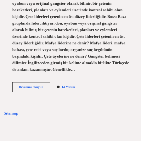
oyabun veya orijinal gangster olarak bilinir, bir çetenin
hareketleri, planları ve eylemleri üzerinde kontrol sahibi olan
kişidir. Çete liderleri çetenin en üst düzey liderliğidir. Boss: Bazı
gruplarda lider, ihtiyar, don, oyabun veya orijinal gangster
olarak bilinir, bir çetenin hareketleri, planları ve eylemleri
üzerinde kontrol sahibi olan kişidir. Çete liderleri çetenin en üst
düzey liderliğidir. Mafya liderine ne denir? Mafya lideri, mafya
babası, çete reisi veya suç lordu; organize suç örgütünün
başındaki kişidir. Çete üyelerine ne denir? Gangster kelimesi
dilimize İngilizceden girmiş bir kelime olmakla birlikte Türkçede
de anlam kazanmıştır. Genellikle…
Çete
Devamını okuyun
14 Yorum
Liderine
Ne
Denir
Sitemap