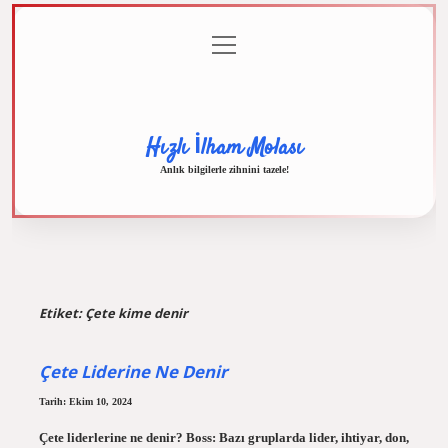
menüyü
Anasayfa
Gizlilik
Yasal
Hakkımızda
aç
Politikası
Uyarı
Hızlı İlham Molası
Anlık bilgilerle zihnini tazele!
Etiket:
Çete kime denir
Çete Liderine Ne Denir
Tarih: Ekim 10, 2024
Çete liderlerine ne denir? Boss: Bazı gruplarda lider, ihtiyar, don,