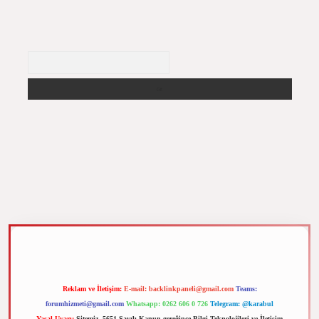
Arama
m elexbet
Reklam ve İletişim:
E-mail:
backlinkpaneli@gmail.com
Teams:
forumhizmeti@gmail.com
Whatsapp: 0262 606 0 726
Telegram: @karabul
Yasal Uyarı:
Sitemiz, 5651 Sayılı Kanun gereğince Bilgi Teknolojileri ve İletişim