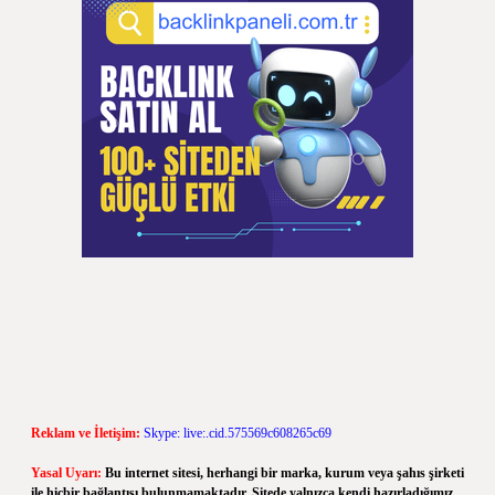
Reklam ve İletişim:
Skype: live:.cid.575569c608265c69
Yasal Uyarı:
Bu internet sitesi, herhangi bir marka, kurum veya şahıs şirketi
ile hiçbir bağlantısı bulunmamaktadır. Sitede yalnızca kendi hazırladığımız