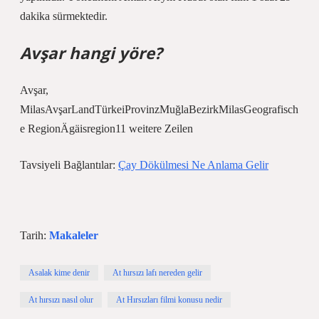
dakika sürmektedir.
Avşar hangi yöre?
Avşar,
MilasAvşarLandTürkeiProvinzMuğlaBezirkMilasGeografisch
e RegionÄgäisregion11 weitere Zeilen
Tavsiyeli Bağlantılar:
Çay Dökülmesi Ne Anlama Gelir
Tarih:
Makaleler
Asalak kime denir
At hırsızı lafı nereden gelir
At hırsızı nasıl olur
At Hırsızları filmi konusu nedir