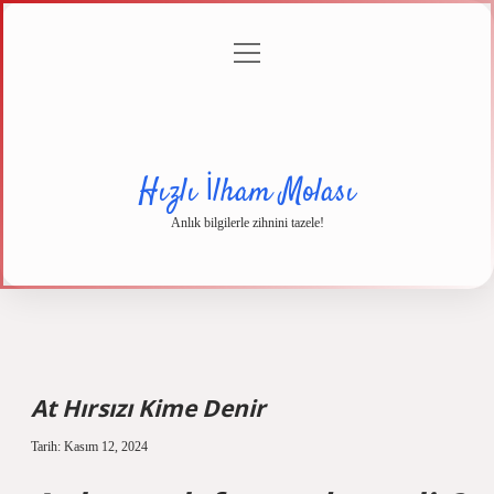
menüyü
Anasayfa
Gizlilik
Yasal
Hakkımızda
aç
Politikası
Uyarı
Hızlı İlham Molası
Anlık bilgilerle zihnini tazele!
At Hırsızı Kime Denir
Tarih: Kasım 12, 2024