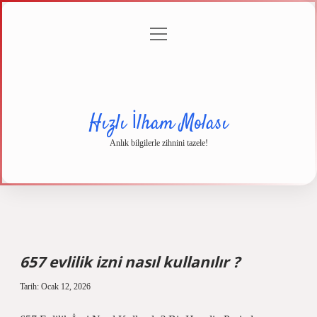
menüyü
Anasayfa
Gizlilik
Yasal
Hakkımızda
aç
Politikası
Uyarı
Hızlı İlham Molası
Anlık bilgilerle zihnini tazele!
657 evlilik izni nasıl kullanılır ?
Tarih: Ocak 12, 2026