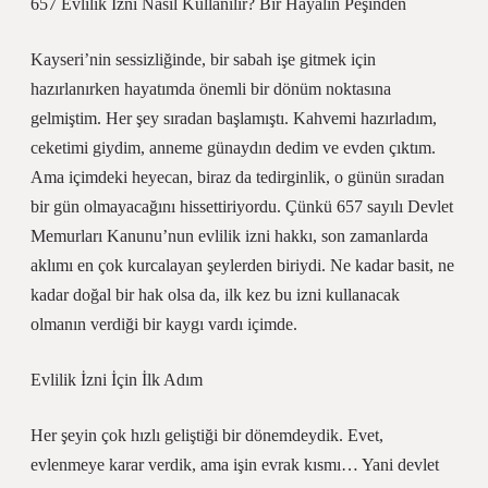
657 Evlilik İzni Nasıl Kullanılır? Bir Hayalin Peşinden
Kayseri’nin sessizliğinde, bir sabah işe gitmek için
hazırlanırken hayatımda önemli bir dönüm noktasına
gelmiştim. Her şey sıradan başlamıştı. Kahvemi hazırladım,
ceketimi giydim, anneme günaydın dedim ve evden çıktım.
Ama içimdeki heyecan, biraz da tedirginlik, o günün sıradan
bir gün olmayacağını hissettiriyordu. Çünkü 657 sayılı Devlet
Memurları Kanunu’nun evlilik izni hakkı, son zamanlarda
aklımı en çok kurcalayan şeylerden biriydi. Ne kadar basit, ne
kadar doğal bir hak olsa da, ilk kez bu izni kullanacak
olmanın verdiği bir kaygı vardı içimde.
Evlilik İzni İçin İlk Adım
Her şeyin çok hızlı geliştiği bir dönemdeydik. Evet,
evlenmeye karar verdik, ama işin evrak kısmı… Yani devlet