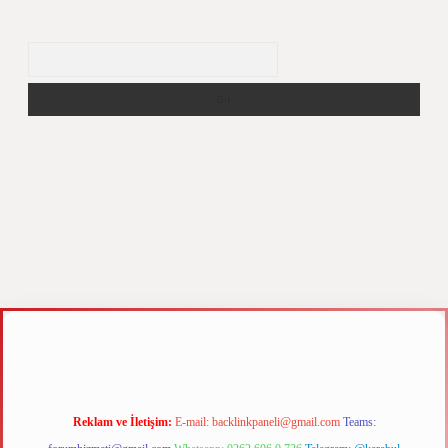
Arama
xyz
m elexbet
Reklam ve İletişim:
E-mail:
backlinkpaneli@gmail.com
Teams: