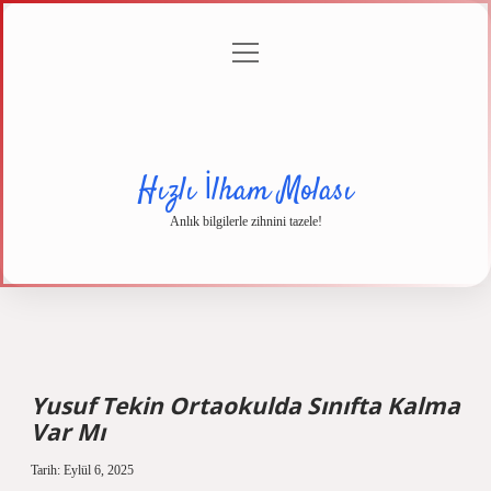
menüyü
Anasayfa
Gizlilik
Yasal
Hakkımızda
aç
Politikası
Uyarı
Hızlı İlham Molası
Anlık bilgilerle zihnini tazele!
Yusuf Tekin Ortaokulda Sınıfta Kalma
Var Mı
Tarih: Eylül 6, 2025