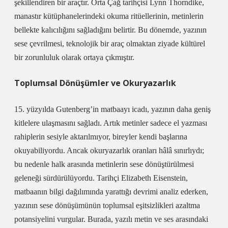
şekillendiren bir araçtır. Orta Çağ tarihçisi Lynn Thorndike,
manastır kütüphanelerindeki okuma ritüellerinin, metinlerin
bellekte kalıcılığını sağladığını belirtir. Bu dönemde, yazının
sese çevrilmesi, teknolojik bir araç olmaktan ziyade kültürel
bir zorunluluk olarak ortaya çıkmıştır.
Toplumsal Dönüşümler ve Okuryazarlık
15. yüzyılda Gutenberg’in matbaayı icadı, yazının daha geniş
kitlelere ulaşmasını sağladı. Artık metinler sadece el yazması
rahiplerin sesiyle aktarılmıyor, bireyler kendi başlarına
okuyabiliyordu. Ancak okuryazarlık oranları hâlâ sınırlıydı;
bu nedenle halk arasında metinlerin sese dönüştürülmesi
geleneği sürdürülüyordu. Tarihçi Elizabeth Eisenstein,
matbaanın bilgi dağılımında yarattığı devrimi analiz ederken,
yazının sese dönüşümünün toplumsal eşitsizlikleri azaltma
potansiyelini vurgular. Burada, yazılı metin ve ses arasındaki