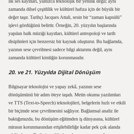
İlk ses kayıtları, yalnızca teknolojik bir yenilik değil; aynı
zamanda dilsel çeşitlilik ve kültürel hafıza için de büyük bir
değer taşır. Tarihçi Jacques Attali, sesin bir “zaman kapsülü”
işlevi gördüğünü belirtir. Örneğin, 20. yüzyılın başlarında
yapılan halk müziği kayıtları, kültürel antropoloji ve tarih
disiplinleri için benzersiz bir kaynak oluşturur. Bu bağlamda,
yazının sese çevrilmesi sadece bilgi aktarımı değil, aynı
zamanda kültürel kimliğin korunmasıdır.
20. ve 21. Yüzyılda Dijital Dönüşüm
Bilgisayar teknolojisi ve yapay zekâ, yazının sese
dönüşümünü bir adım öteye taşıdı. Metin okuma yazılımları
ve TTS (Text-to-Speech) teknolojileri, belgelerin hızlı ve etkili
bir biçimde sese çevrilmesini sağlıyor.
Bağlamsal analiz
ile
baktığımızda, bu dönüşüm eğitimden iş dünyasına, kültürel
mirasın korunmasından erişilebilirliğe kadar pek çok alanda