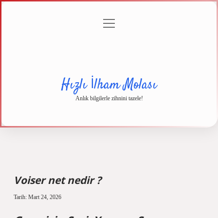
menüyü
Anasayfa
Gizlilik
Yasal
Hakkımızda
aç
Politikası
Uyarı
Hızlı İlham Molası
Anlık bilgilerle zihnini tazele!
Voiser net nedir ?
Tarih: Mart 24, 2026