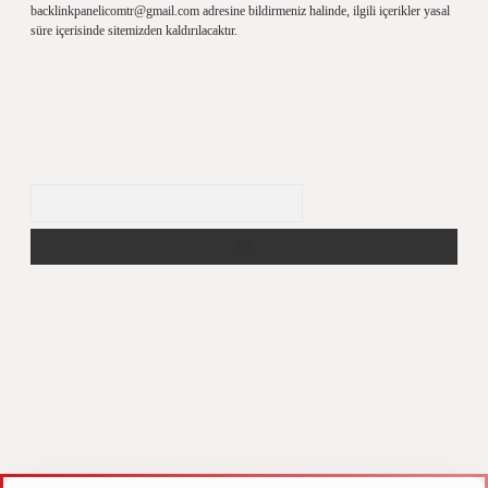
backlinkpanelicomtr@gmail.com
adresine bildirmeniz halinde, ilgili içerikler yasal
süre içerisinde sitemizden kaldırılacaktır.
Arama
.xyz
m elexbet