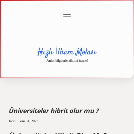
menüyü
Anasayfa
Gizlilik
Yasal
Hakkımızda
aç
Politikası
Uyarı
Hızlı İlham Molası
Anlık bilgilerle zihnini tazele!
Üniversiteler hibrit olur mu ?
Tarih: Ekim 31, 2025