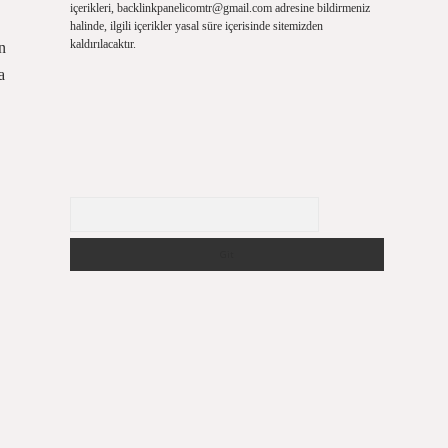
içerikleri,
backlinkpanelicomtr@gmail.com
adresine bildirmeniz
halinde, ilgili içerikler yasal süre içerisinde sitemizden
kaldırılacaktır.
n
a
Arama