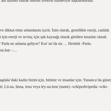
ı tarihsel olarak önemli yerlerin isimleriyle ilişkilendirildi.
 dikkat etme anlamlarını içerir. İsim olarak, genellikle enerji, canlılık
i için enerji ve sevinç için ışık kaynağı olarak görülen insanlar olarak
? Parla ne anlama geliyor? Kur’an’da mı … Hertürk ›Parla-
ami-Inir –…
gdala’daki kadın bizim için, birimiz ve insanlar için. Yunanca’da güne
ilir; Lii-na, linna, lena veya ley-na.lene (name) -wikipedivipedia ›wiki›