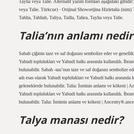
Taylia veya Talie. Alternatif yazım formları aşağıdaki gibidir: 
veya Talie. Türkcue) · Orijinal Showorijina Hizletalia (isim) Ta
Tahlia, Tahliah, Taliya, Tailla, Taliea, Taylia veya Talie.
Talia’nın anlamı nedir
Sabah çiğinin taze ve saf doğasını sembolize eder ve genellikle
Yahudi toplulukları ve Yahudi halkı arasında kullanıldı. İbran
bulunabilir. Sabah -tau’nun taze ve saf doğasını sembolize eder
adı esas olarak Yahudi toplulukları ve Yahudi halkı arasında ku
geleneklerde bulunabilir. Talia: İsminin anlamı ve kökeni | Anc
Yahudi toplulukları ve Yahudi halkı arasında kullanıldı. İbran
bulunabilir. Talia: İsminin anlamı ve kökeni | Ancestry®.ances
Talya manası nedir?