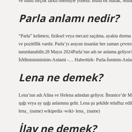
ve bunu birçok farklı önemiyle yönetir. Buna ek olarak, Mina ad
Parla anlamı nedir?
“Parla” kelimesi, fiziksel veya mecazi saçılma, ayakta durma ve
ve pozitiflik vardır. Parla’yı arayan insanlar her zaman çevres
tanımlanabilir.28 Mayıs 2024Parla’nın adı ne anlama geliyor
İsMininininininin-Anlami -… Habertürk› Parla-İsminin-Anl
Lena ne demek?
Lena’nın adı Alina ve Helena adından geliyor. İbranice’de Ma
ışığı veya ay ışığı anlamına gelir. Lena şu şekilde telaffuz ed
lena_ (name) wikipedia ›wiki› lena_ (name)
İlay ne demek?