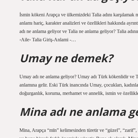
İsmin kökeni Arapça ve ülkemizdeki Talia adını karşılamak m
anlamı hariç, karakter analizleri ve özellikleri hakkında ayr
adı ne anlama geliyor ve Talia ne anlama geliyor? Talia adın
›Aile› Talia Giriş-Anlami -…
Umay ne demek?
Umay adı ne anlama geliyor? Umay adı Türk kökenlidir ve Tü
anlamına gelir. Eski Türk inancında Umay, çocukları, kadınları
doğurganlık, koruma, merhamet ve annelik, ismin ve özellikl
Mina adı ne anlama ge
Mina, Arapça “mīn” kelimesinden türetir ve “güzel”, “zarif”, 