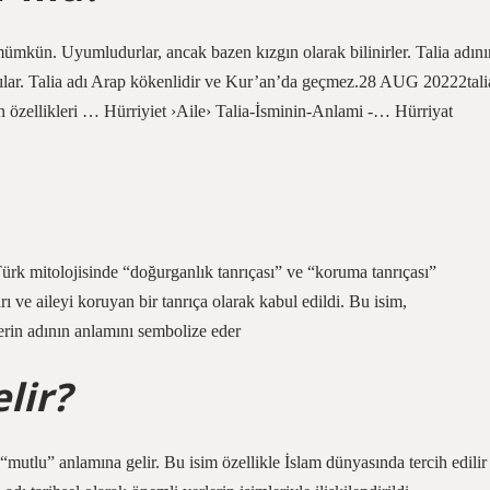
ümkün. Uyumludurlar, ancak bazen kızgın olarak bilinirler. Talia adını
ıntılar. Talia adı Arap kökenlidir ve Kur’an’da geçmez.28 AUG 20222tali
ın özellikleri … Hürriyiet ›Aile› Talia-İsminin-Anlami -… Hürriyat
rk mitolojisinde “doğurganlık tanrıçası” ve “koruma tanrıçası”
 ve aileyi koruyan bir tanrıça olarak kabul edildi. Bu isim,
erin adının anlamını sembolize eder
lir?
“mutlu” anlamına gelir. Bu isim özellikle İslam dünyasında tercih edilir