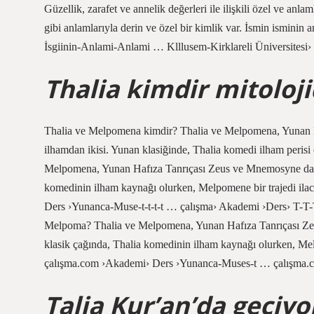
Güzellik, zarafet ve annelik değerleri ile ilişkili özel ve anlam
gibi anlamlarıyla derin ve özel bir kimlik var. İsmin isminin
İsgiinin-Anlami-Anlami … Klllusem-Kirklareli Üniversitesi› 
Thalia kimdir mitoloj
Thalia ve Melpomena kimdir? Thalia ve Melpomena, Yunan 
ilhamdan ikisi. Yunan klasiğinde, Thalia komedi ilham perisi 
Melpomena, Yunan Hafıza Tanrıçası Zeus ve Mnemosyne dahil
komedinin ilham kaynağı olurken, Melpomene bir trajedi ila
Ders ›Yunanca-Muse-t-t-t-t … çalışma› Akademi ›Ders› T-T-T-
Melpoma? Thalia ve Melpomena, Yunan Hafıza Tanrıçası Ze
klasik çağında, Thalia komedinin ilham kaynağı olurken, Mel
çalışma.com ›Akademi› Ders ›Yunanca-Muses-t … çalışma.
Talia Kur’an’da geçiy