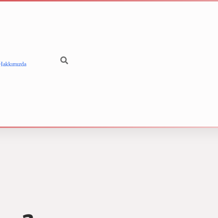
Hakkımızda
betci
vdcasino gün