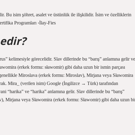
. Bu isim şöhret, asalet ve üstünlük ile ilişkilidir. İsim ve özelliklerin
rtifika Programları ›İlay-Fies
edir?
us” kelimesiyle görecelidir. Slav dillerinde bu “barış” anlamına gelir v
ławomira (erkek formu: sławomir) gibi daha uzun bir ismin parçası
ve genellikle Miroslava (erkek formu: Miroslav), Mirjana veya Sławomira
rak. Mira_ (verilen isim) Google (İngilizce → Türk) tarafından
yani “harika” ve “harika” anlamına gelir. Slav dillerinde bu “barış”
av), Mirjana veya Sławomira (erkek formu: Sławomir) gibi daha uzun bi