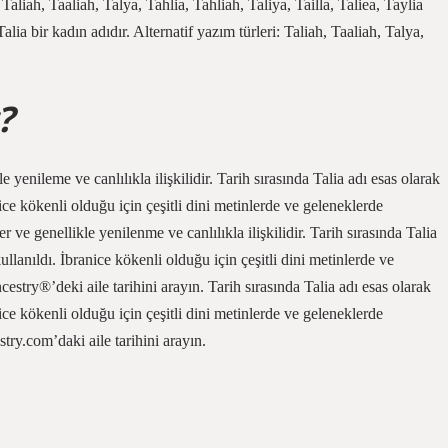
Taliah, Taaliah, Talya, Tahlia, Tahliah, Taliya, Tailla, Taliea, Taylia
lia bir kadın adıdır. Alternatif yazım türleri: Taliah, Taaliah, Talya,
?
 yenileme ve canlılıkla ilişkilidir. Tarih sırasında Talia adı esas olarak
ice kökenli olduğu için çeşitli dini metinlerde ve geleneklerde
 ve genellikle yenilenme ve canlılıkla ilişkilidir. Tarih sırasında Talia
llanıldı. İbranice kökenli olduğu için çeşitli dini metinlerde ve
estry®’deki aile tarihini arayın. Tarih sırasında Talia adı esas olarak
ice kökenli olduğu için çeşitli dini metinlerde ve geleneklerde
try.com’daki aile tarihini arayın.