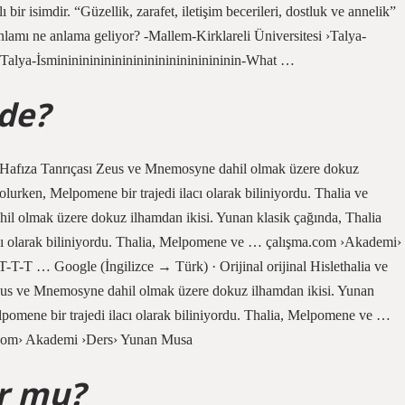
lı bir isimdir. “Güzellik, zarafet, iletişim becerileri, dostluk ve annelik”
 anlamı ne anlama geliyor? -Mallem-Kirklareli Üniversitesi ›Talya-
Talya-İsmininininininininininininininininin-What …
ide?
Hafıza Tanrıçası Zeus ve Mnemosyne dahil olmak üzere dokuz
olurken, Melpomene bir trajedi ilacı olarak biliniyordu. Thalia ve
 olmak üzere dokuz ilhamdan ikisi. Yunan klasik çağında, Thalia
cı olarak biliniyordu. Thalia, Melpomene ve … çalışma.com ›Akademi›
T-T … Google (İngilizce → Türk) · Orijinal orijinal Hislethalia ve
us ve Mnemosyne dahil olmak üzere dokuz ilhamdan ikisi. Yunan
pomene bir trajedi ilacı olarak biliniyordu. Thalia, Melpomene ve …
com› Akademi ›Ders› Yunan Musa
or mu?