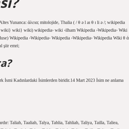
sı?
 Altes Yunanca: άλεια; mitolojide, Thalia ( / θ ə l aɪ θ ɪ li ə /; wikipedia
} wiki} wiki} wiki) wikipedia› wiki ›ilham Wikipedia ›Wikipedia› Wiki
Muse) Wikipedia ›Wikipedia› Wikipedia ›Wikipedia› Wikipedia Wiki θ ά
 şiir emri;
ça?
rk İsmi Kadınlardaki İsimlerden biridir.14 Mart 2023 İsim ne anlama
rdır: Taliah, Taaliah, Talya, Tahlia, Tahliah, Taliya, Tailla, Taliea,