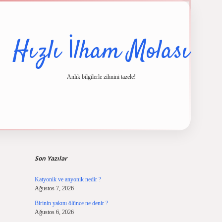
Hızlı İlham Molası
Anlık bilgilerle zihnini tazele!
Sidebar
cel giriş
ilbet casino
ilbet yeni giriş
Betexper giriş adresi
betexper.xyz
m e
Son Yazılar
Katyonik ve anyonik nedir ?
Ağustos 7, 2026
Birinin yakını ölünce ne denir ?
Ağustos 6, 2026