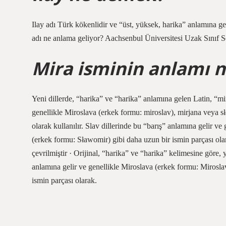
Ilay adı Türk kökenlidir ve “üst, yüksek, harika” anlamına gelir
adı ne anlama geliyor? Aachsenbul Üniversitesi Uzak Sınıf Se
Mira isminin anlamı n
Yeni dillerde, “harika” ve “harika” anlamına gelen Latin, “mir
genellikle Miroslava (erkek formu: miroslav), mirjana veya s
olarak kullanılır. Slav dillerinde bu “barış” anlamına gelir 
(erkek formu: Sławomir) gibi daha uzun bir ismin parçası ola
çevrilmiştir · Orijinal, “harika” ve “harika” kelimesine göre, 
anlamına gelir ve genellikle Miroslava (erkek formu: Mirosl
ismin parçası olarak.