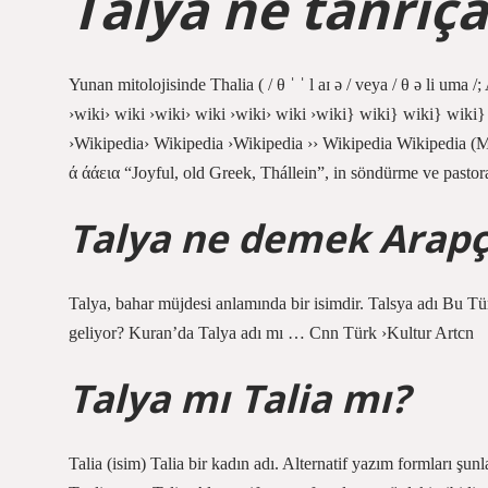
Talya ne tanrıça
Yunan mitolojisinde Thalia ( / θ ˈ ˈ l aɪ ə / veya / θ ə li uma /;
›wiki› wiki ›wiki› wiki ›wiki› wiki ›wiki} wiki} wiki} wiki
›Wikipedia› Wikipedia ›Wikipedia ›› Wikipedia Wikipedia (
ά άάεια “Joyful, old Greek, Thállein”, in söndürme ve pastoral
Talya ne demek Arap
Talya, bahar müjdesi anlamında bir isimdir. Talsya adı Bu Tü
geliyor? Kuran’da Talya adı mı … Cnn Türk ›Kultur Artcn
Talya mı Talia mı?
Talia (isim) Talia bir kadın adı. Alternatif yazım formları şunla