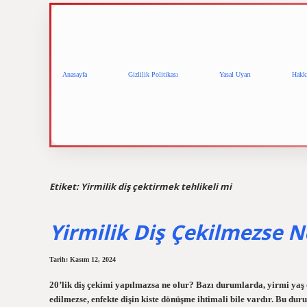
Anasayfa
Gizlilik Politikası
Yasal Uyarı
Hakk
Etiket:
Yirmilik diş çektirmek tehlikeli mi
Yirmilik Diş Çekilmezse N
Tarih: Kasım 12, 2024
20’lik diş çekimi yapılmazsa ne olur? Bazı durumlarda, yirmi yaş di
edilmezse, enfekte dişin kiste dönüşme ihtimali bile vardır. Bu duru