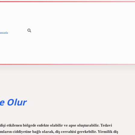
ımızda
betci
vdcasino günc
e Olur
şi etkilenen bölgede enfekte olabilir ve apse oluşturabilir. Tedavi
mların ciddiyetine bağlı olarak, diş cerrahisi gerekebilir. Yirmilik diş