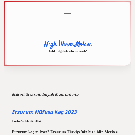
menüyü
Anasayfa
Gizlilik
Yasal
Hakkımızda
aç
Politikası
Uyarı
Hızlı İlham Molası
Anlık bilgilerle zihnini tazele!
Etiket:
Sivas mı büyük Erzurum mu
Erzurum Nüfusu Kaç 2023
Tarih: Aralık 25, 2024
Erzurum kaç milyon? Erzurum Türkiye’nin bir ilidir. Merkezi