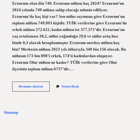
Erzurum olan ilin 749. Erzurum nüfusu kaç 2024? Erzurum’un
2024 yılında 749 nüfusa sahip olacağı tahmin ediliyor.
Erzurum’da kaç kişi var? Son nüfus sayımına göre Erzurum’un
toplam nüfusu 749.993 kişidir. TUİK verilerine göre Erzurum’da
erkek nüfusu 372.622, kadın nüfusu ise 377.371’dir. Erzurum’un
yaş ortalaması 30,2, nüfus yoğunluğu 29,6 ve nüfus artış hızı
binde 0,3 olarak hesaplanmıştır. Erzurum merkez nüfusu kaç
bin? Merkezin nüfusu 2023 yılı itibarıyla 348 bin 156 olacak. Bu
nüfusun 173 bin 898’i erkek, 174’ü kadınlardan oluşuyor.
Erzurum Olur nüfusu ne kadar? TÜİK verilerine göre Olur
ilçesinin toplam nüfusu 6737’dir.…
Erzurum
Devamını okuyun
Yorum Bırak
Nüfusu
Kaç
2023
Sitemap