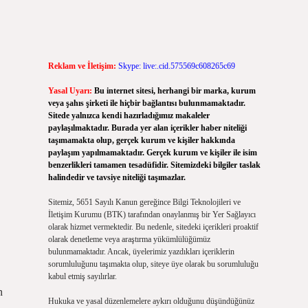
Reklam ve İletişim:
Skype: live:.cid.575569c608265c69
Yasal Uyarı:
Bu internet sitesi, herhangi bir marka, kurum
veya şahıs şirketi ile hiçbir bağlantısı bulunmamaktadır.
Sitede yalnızca kendi hazırladığımız makaleler
paylaşılmaktadır. Burada yer alan içerikler haber niteliği
taşımamakta olup, gerçek kurum ve kişiler hakkında
paylaşım yapılmamaktadır. Gerçek kurum ve kişiler ile isim
benzerlikleri tamamen tesadüfidir. Sitemizdeki bilgiler taslak
halindedir ve tavsiye niteliği taşımazlar.
Sitemiz, 5651 Sayılı Kanun gereğince Bilgi Teknolojileri ve
İletişim Kurumu (BTK) tarafından onaylanmış bir Yer Sağlayıcı
olarak hizmet vermektedir. Bu nedenle, sitedeki içerikleri proaktif
olarak denetleme veya araştırma yükümlülüğümüz
bulunmamaktadır. Ancak, üyelerimiz yazdıkları içeriklerin
sorumluluğunu taşımakta olup, siteye üye olarak bu sorumluluğu
kabul etmiş sayılırlar.
n
Hukuka ve yasal düzenlemelere aykırı olduğunu düşündüğünüz