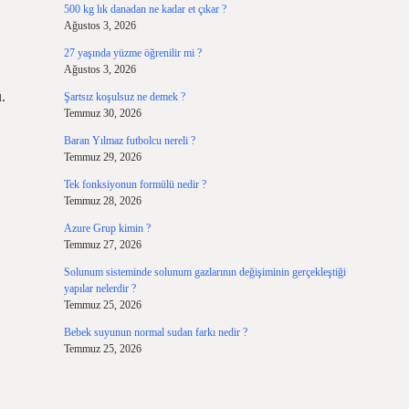
500 kg lık danadan ne kadar et çıkar ?
Ağustos 3, 2026
27 yaşında yüzme öğrenilir mi ?
Ağustos 3, 2026
ü.
Şartsız koşulsuz ne demek ?
Temmuz 30, 2026
Baran Yılmaz futbolcu nereli ?
Temmuz 29, 2026
Tek fonksiyonun formülü nedir ?
Temmuz 28, 2026
Azure Grup kimin ?
Temmuz 27, 2026
Solunum sisteminde solunum gazlarının değişiminin gerçekleştiği
yapılar nelerdir ?
Temmuz 25, 2026
Bebek suyunun normal sudan farkı nedir ?
Temmuz 25, 2026