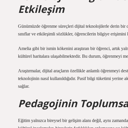
Etkileşim
Günümüzde öğrenme süreçleri dijital teknolojilerle derin bir 
sınıflar ve etkileşimli sözlükler, öğrencilerin bilgiye erişimini
Amelia gibi bir ismin kökenini araştıran bir öğrenci, artık yaln
kültürel haritalara ulaşabilmektedir. Bu durum, öğrenmeyi mek
Araştırmalar, dijital araçların özellikle anlamlı öğrenmeyi de
teknolojinin nasıl kullanıldığıdır. Pasif bilgi tüketimi yerine
sağlar.
Pedagojinin Toplumsa
Eğitim yalnızca bireysel bir gelişim alanı değil, aynı zaman