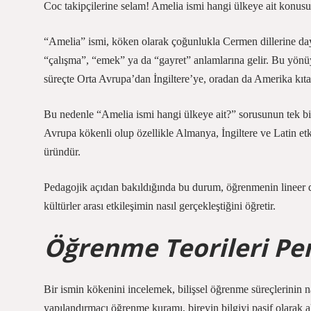
Coc takipçilerine selam! Amelia ismi hangi ülkeye ait konu
“Amelia” ismi, köken olarak çoğunlukla Cermen dillerine day
“çalışma”, “emek” ya da “gayret” anlamlarına gelir. Bu yönüyle 
süreçte Orta Avrupa’dan İngiltere’ye, oradan da Amerika kıtas
Bu nedenle “Amelia ismi hangi ülkeye ait?” sorusunun tek bir ü
Avrupa kökenli olup özellikle Almanya, İngiltere ve Latin etki
üründür.
Pedagojik açıdan bakıldığında bu durum, öğrenmenin lineer de
kültürler arası etkileşimin nasıl gerçekleştiğini öğretir.
Öğrenme Teorileri Per
Bir ismin kökenini incelemek, bilişsel öğrenme süreçlerinin na
yapılandırmacı öğrenme kuramı, bireyin bilgiyi pasif olarak a