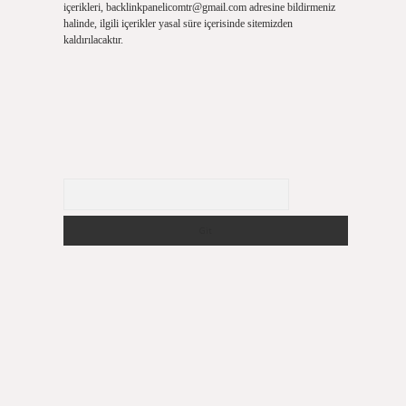
içerikleri,
backlinkpanelicomtr@gmail.com
adresine bildirmeniz
halinde, ilgili içerikler yasal süre içerisinde sitemizden
kaldırılacaktır.
Arama