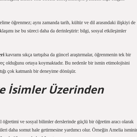
lime öğrenmez; aynı zamanda tarih, kültür ve dil arasındaki ilişkiyi de
şımı ise bu süreci daha da derinleştirir: bilgi, sosyal etkileşimler
eri
kavramı sıkça tartışılsa da güncel araştırmalar, öğrenmenin tek bir
reç olduğunu ortaya koymaktadır. Bu nedenle bir ismin etimolojisini
ıştığı çok katmanlı bir deneyime dönüşür.
e İsimler Üzerinden
l öğretimi ve sosyal bilimler derslerinde güçlü bir öğretim aracı olarak
lgileri daha somut hale getirmesine yardımcı olur. Örneğin Amelia ismini