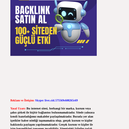
Reklam ve İletişim:
Skype: live:.cid.575569c608265c69
Yasal Uyarı:
Bu internet sitesi, herhangi bir marka, kurum veya
şahıs şirketi ile hiçbir bağlantısı bulunmamaktadır. Sitede yalnızca
kendi hazırladığımız makaleler paylaşılmaktadır. Burada yer alan
içerikler haber niteliği taşımamakta olup, gerçek kurum ve kişiler
hakkında paylaşım yapılmamaktadır. Gerçek kurum ve kişiler ile
isim benzerlikleri tamamen tesadüfidir. Sitemizdeki bilgiler taslak