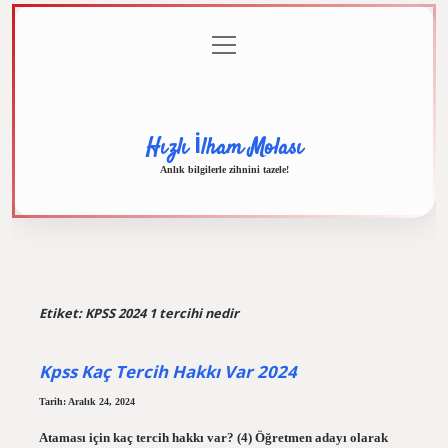
menüyü
Anasayfa
Gizlilik
Yasal
Hakkımızda
aç
Politikası
Uyarı
Hızlı İlham Molası
Anlık bilgilerle zihnini tazele!
Etiket:
KPSS 2024 1 tercihi nedir
Kpss Kaç Tercih Hakkı Var 2024
Tarih: Aralık 24, 2024
Ataması için kaç tercih hakkı var? (4) Öğretmen adayı olarak