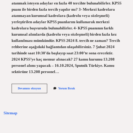
atanmak isteyen adaylar en fazla 40 tercihte bulunabilirler. KPSS
puanı ile birden fazla tercih yapılır mı? 3- Merkezi kadrolara
atanmayan kurumsal kadrolara (kadrolu veya sözleşmeli)
yerleştirilen adaylar KPSS puanlarını kullanarak merkezi
kadrolara başvuruda bulunabilirler. 4- KPSS puanının farklı
kurumsal alımlarda (kadrolu veya sözleşmeli) birden fazla kez
kullanılması mümkündür. KPSS 2024 8. tercih ne zaman? Tercih
rehberine aşağıdaki bağlantıdan ulaşabilirsiniz. 7 Şubat 2024
tarihinde saat 10:30’da başlayıp saat 23:00’te sona erecektir.
2024 KPSS’ye kaç memur alınacak? 27 kamu kurumu 13.208
personel alımı yapacak – 16.10.2024, Sputnik Türkiye. Kamu
sektörüne 13.208 personel…
Kpss
Devamını okuyun
Yorum Bırak
Kaç
Tercih
Hakkı
Var
2024
Sitemap