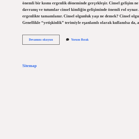
önemli bir kısmı ergenlik döneminde gerçekleşir. Cinsel gelişim 
davranış ve tutumlar cinsel kimliğin gelişiminde önemli rol oynar.
ergenlikte tamamlanır. Cinsel olgunluk yaşı ne demek? Cinsel olg
Genellikle “yetişkinlik” terimiyle eşanlamlı olarak kullanılsa da,
Cinsel
Devamını okuyun
Yorum Bırak
Olgunluğa
Ne
Zaman
Ulaşır
Sitemap