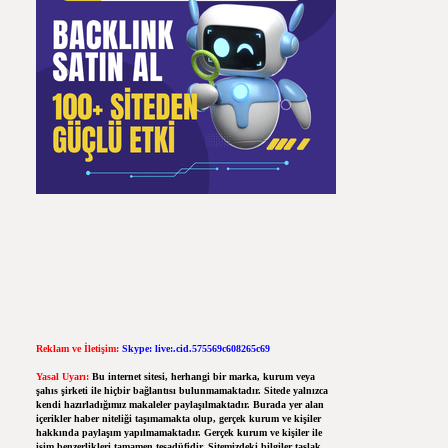
Reklam ve İletişim:
Skype: live:.cid.575569c608265c69
Yasal Uyarı:
Bu internet sitesi, herhangi bir marka, kurum veya
şahıs şirketi ile hiçbir bağlantısı bulunmamaktadır. Sitede yalnızca
kendi hazırladığımız makaleler paylaşılmaktadır. Burada yer alan
içerikler haber niteliği taşımamakta olup, gerçek kurum ve kişiler
hakkında paylaşım yapılmamaktadır. Gerçek kurum ve kişiler ile
isim benzerlikleri tamamen tesadüfidir. Sitemizdeki bilgiler taslak