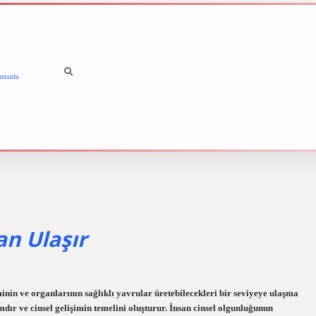
ımızda
betci
vdcasino güncel giriş
n Ulaşır
inin ve organlarının sağlıklı yavrular üretebilecekleri bir seviyeye ulaşma
dır ve cinsel gelişimin temelini oluşturur. İnsan cinsel olgunluğunun