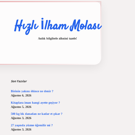
Hızlı İlham Molası
Anlık bilgilerle zihnini tazele!
Sidebar
ilbet casino
ilbet yeni giriş
Betexper giriş adresi
betexper.xyz
m elexbet
Son Yazılar
Birinin yakını ölünce ne denir ?
Ağustos 6, 2026
Kitaplara iman hangi ayette geçiyor ?
Ağustos 5, 2026
500 kg lık danadan ne kadar et çıkar ?
Ağustos 3, 2026
27 yaşında yüzme öğrenilir mi ?
Ağustos 3, 2026