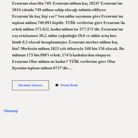
Erzurum olan ilin 749. Erzurum nüfusu kaç 2024? Erzurum’un
2024 yılında 749 nüfusa sahip olacağı tahmin ediliyor.
Erzurum’da kaç kişi var? Son nüfus sayımına göre Erzurum’un
toplam nüfusu 749.993 kişidir. TUİK verilerine göre Erzurum’da
erkek nüfusu 372.622, kadın nüfusu ise 377.371’dir. Erzurum’un
yaş ortalaması 30,2, nüfus yoğunluğu 29,6 ve nüfus artış hızı
binde 0,3 olarak hesaplanmıştır. Erzurum merkez nüfusu kaç
bin? Merkezin nüfusu 2023 yılı itibarıyla 348 bin 156 olacak. Bu
nüfusun 173 bin 898’i erkek, 174’ü kadınlardan oluşuyor.
Erzurum Olur nüfusu ne kadar? TÜİK verilerine göre Olur
ilçesinin toplam nüfusu 6737’dir.…
Erzurum
Devamını okuyun
Yorum Bırak
Nüfusu
Kaç
2023
Sitemap