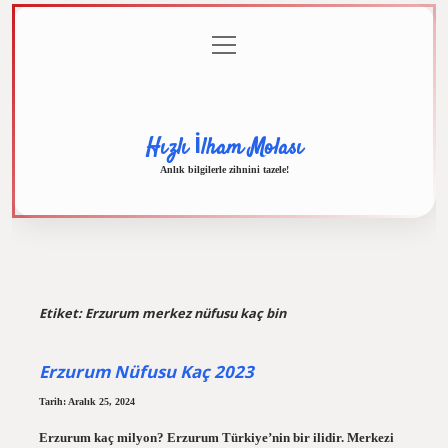
menüyü
Anasayfa
Gizlilik
Yasal
Hakkımızda
aç
Politikası
Uyarı
Hızlı İlham Molası
Anlık bilgilerle zihnini tazele!
Etiket:
Erzurum merkez nüfusu kaç bin
Erzurum Nüfusu Kaç 2023
Tarih: Aralık 25, 2024
Erzurum kaç milyon? Erzurum Türkiye’nin bir ilidir. Merkezi