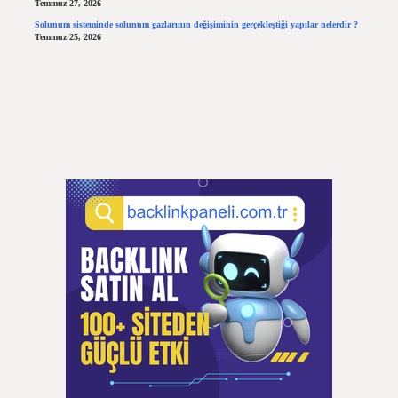
Temmuz 27, 2026
Solunum sisteminde solunum gazlarının değişiminin gerçekleştiği yapılar nelerdir ?
Temmuz 25, 2026