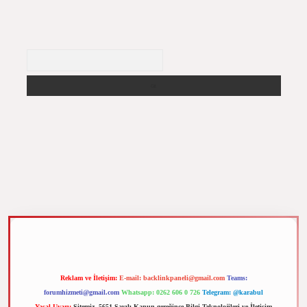
Arama
m elexbet
Reklam ve İletişim:
E-mail:
backlinkpaneli@gmail.com
Teams:
forumhizmeti@gmail.com
Whatsapp: 0262 606 0 726
Telegram: @karabul
Yasal Uyarı:
Sitemiz, 5651 Sayılı Kanun gereğince Bilgi Teknolojileri ve İletişim