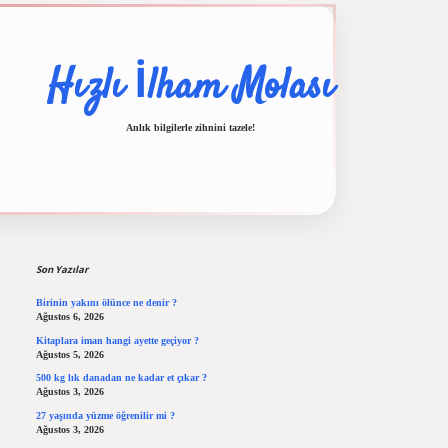
Hızlı İlham Molası
Anlık bilgilerle zihnini tazele!
Sidebar
ilbet casino
ilbet yeni giriş
Betexper giriş adresi
betexper.xyz
m elexbet
Son Yazılar
Birinin yakını ölünce ne denir ?
Ağustos 6, 2026
Kitaplara iman hangi ayette geçiyor ?
Ağustos 5, 2026
500 kg lık danadan ne kadar et çıkar ?
Ağustos 3, 2026
27 yaşında yüzme öğrenilir mi ?
Ağustos 3, 2026