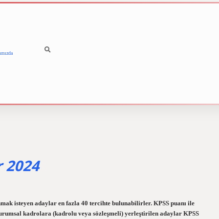
ımızda
betci
vdcasino güncel giriş
r 2024
ak isteyen adaylar en fazla 40 tercihte bulunabilirler. KPSS puanı ile
urumsal kadrolara (kadrolu veya sözleşmeli) yerleştirilen adaylar KPSS