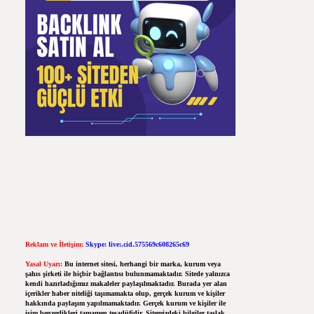
Reklam ve İletişim:
Skype: live:.cid.575569c608265c69
Yasal Uyarı:
Bu internet sitesi, herhangi bir marka, kurum veya
şahıs şirketi ile hiçbir bağlantısı bulunmamaktadır. Sitede yalnızca
kendi hazırladığımız makaleler paylaşılmaktadır. Burada yer alan
içerikler haber niteliği taşımamakta olup, gerçek kurum ve kişiler
hakkında paylaşım yapılmamaktadır. Gerçek kurum ve kişiler ile
isim benzerlikleri tamamen tesadüfidir. Sitemizdeki bilgiler taslak