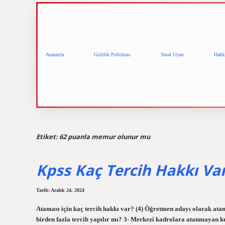
Anasayfa
Gizlilik Politikası
Yasal Uyarı
Hakk
Etiket:
62 puanla memur olunur mu
Kpss Kaç Tercih Hakkı Va
Tarih: Aralık 24, 2024
Ataması için kaç tercih hakkı var? (4) Öğretmen adayı olarak atanm
birden fazla tercih yapılır mı? 3- Merkezi kadrolara atanmayan k