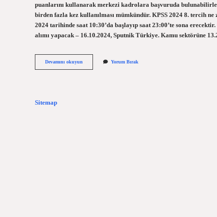
puanlarını kullanarak merkezi kadrolara başvuruda bulunabilirler
birden fazla kez kullanılması mümkündür. KPSS 2024 8. tercih ne 
2024 tarihinde saat 10:30’da başlayıp saat 23:00’te sona erecek
alımı yapacak – 16.10.2024, Sputnik Türkiye. Kamu sektörüne 13
Kpss
Devamını okuyun
Yorum Bırak
Kaç
Tercih
Hakkı
Var
2024
Sitemap