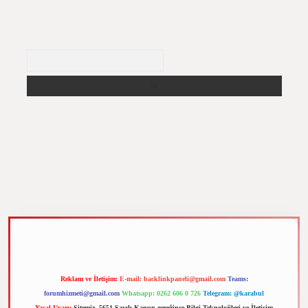
Arama
m elexbet
Reklam ve İletişim:
E-mail:
backlinkpaneli@gmail.com
Teams:
forumhizmeti@gmail.com
Whatsapp: 0262 606 0 726
Telegram: @karabul
Yasal Uyarı:
Sitemiz, 5651 Sayılı Kanun gereğince Bilgi Teknolojileri ve İletişim