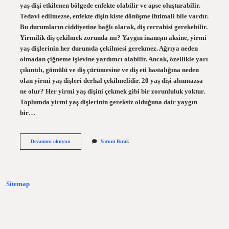
yaş dişi etkilenen bölgede enfekte olabilir ve apse oluşturabilir.
Tedavi edilmezse, enfekte dişin kiste dönüşme ihtimali bile vardır.
Bu durumların ciddiyetine bağlı olarak, diş cerrahisi gerekebilir.
Yirmilik diş çekilmek zorunda mı? Yaygın inanışın aksine, yirmi
yaş dişlerinin her durumda çekilmesi gerekmez. Ağrıya neden
olmadan çiğneme işlevine yardımcı olabilir. Ancak, özellikle yarı
çıkıntılı, gömülü ve diş çürümesine ve diş eti hastalığına neden
olan yirmi yaş dişleri derhal çekilmelidir. 20 yaş dişi alınmazsa
ne olur? Her yirmi yaş dişini çekmek gibi bir zorunluluk yoktur.
Toplumda yirmi yaş dişlerinin gereksiz olduğuna dair yaygın
bir…
Yirmilik
Devamını okuyun
Yorum Bırak
Diş
Çekilmezse
Ne
Olur
Sitemap