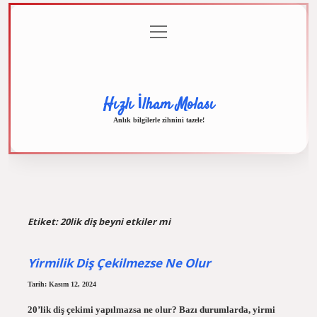
menüyü
Anasayfa
Gizlilik
Yasal
Hakkımızda
aç
Politikası
Uyarı
Hızlı İlham Molası
Anlık bilgilerle zihnini tazele!
Etiket:
20lik diş beyni etkiler mi
Yirmilik Diş Çekilmezse Ne Olur
Tarih: Kasım 12, 2024
20’lik diş çekimi yapılmazsa ne olur? Bazı durumlarda, yirmi