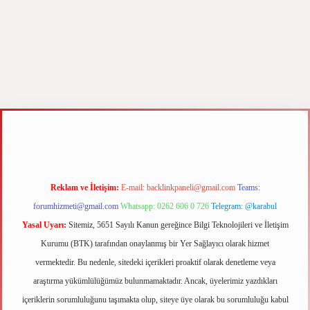
yz
m elexbet
Reklam ve İletişim:
E-mail:
backlinkpaneli@gmail.com
Teams:
forumhizmeti@gmail.com
Whatsapp: 0262 606 0 726
Telegram: @karabul
Yasal Uyarı:
Sitemiz, 5651 Sayılı Kanun gereğince Bilgi Teknolojileri ve İletişim
Kurumu (BTK) tarafından onaylanmış bir Yer Sağlayıcı olarak hizmet
vermektedir. Bu nedenle, sitedeki içerikleri proaktif olarak denetleme veya
araştırma yükümlülüğümüz bulunmamaktadır. Ancak, üyelerimiz yazdıkları
içeriklerin sorumluluğunu taşımakta olup, siteye üye olarak bu sorumluluğu kabul