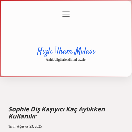
menüyü
Anasayfa
Gizlilik
Yasal
Hakkımızda
aç
Politikası
Uyarı
Hızlı İlham Molası
Anlık bilgilerle zihnini tazele!
Sophie Diş Kaşıyıcı Kaç Aylıkken
Kullanılır
Tarih: Ağustos 23, 2025