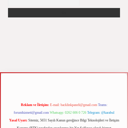
z
m elexbet
Reklam ve İletişim:
E-mail:
backlinkpaneli@gmail.com
Teams:
forumhizmeti@gmail.com
Whatsapp: 0262 606 0 726
Telegram: @karabul
Yasal Uyarı:
Sitemiz, 5651 Sayılı Kanun gereğince Bilgi Teknolojileri ve İletişim