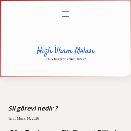
menüyü
Anasayfa
Gizlilik
Yasal
Hakkımızda
aç
Politikası
Uyarı
Hızlı İlham Molası
Anlık bilgilerle zihnini tazele!
Sil görevi nedir ?
Tarih: Mayıs 14, 2026