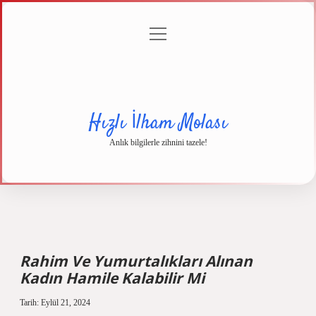
menüyü
Anasayfa
Gizlilik
Yasal
Hakkımızda
aç
Politikası
Uyarı
Hızlı İlham Molası
Anlık bilgilerle zihnini tazele!
Rahim Ve Yumurtalıkları Alınan
Kadın Hamile Kalabilir Mi
Tarih: Eylül 21, 2024