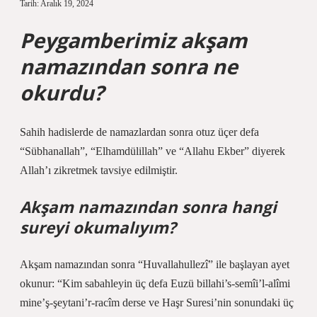
Tarih: Aralık 19, 2024
Peygamberimiz akşam
namazından sonra ne
okurdu?
Sahih hadislerde de namazlardan sonra otuz üçer defa
“Sübhanallah”, “Elhamdülillah” ve “Allahu Ekber” diyerek
Allah’ı zikretmek tavsiye edilmiştir.
Akşam namazından sonra hangi
sureyi okumalıyım?
Akşam namazından sonra “Huvallahullezî” ile başlayan ayet
okunur: “Kim sabahleyin üç defa Euzü billahi’s-semîi’l-alîmi
mine’ş-şeytani’r-racîm derse ve Haşr Suresi’nin sonundaki üç