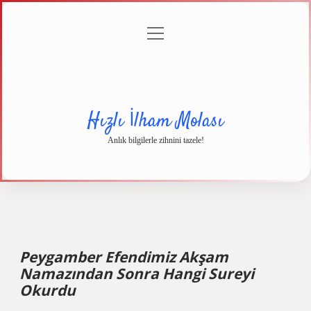
menüyü
Anasayfa
Gizlilik
Yasal
Hakkımızda
aç
Politikası
Uyarı
Hızlı İlham Molası
Anlık bilgilerle zihnini tazele!
Peygamber Efendimiz Akşam
Namazından Sonra Hangi Sureyi
Okurdu