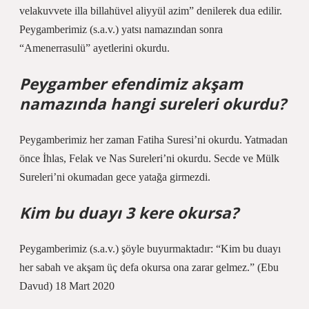
velakuvvete illa billahüvel aliyyül azim” denilerek dua edilir.
Peygamberimiz (s.a.v.) yatsı namazından sonra
“Amenerrasulü” ayetlerini okurdu.
Peygamber efendimiz akşam
namazında hangi sureleri okurdu?
Peygamberimiz her zaman Fatiha Suresi’ni okurdu. Yatmadan
önce İhlas, Felak ve Nas Sureleri’ni okurdu. Secde ve Mülk
Sureleri’ni okumadan gece yatağa girmezdi.
Kim bu duayı 3 kere okursa?
Peygamberimiz (s.a.v.) şöyle buyurmaktadır: “Kim bu duayı
her sabah ve akşam üç defa okursa ona zarar gelmez.” (Ebu
Davud) 18 Mart 2020