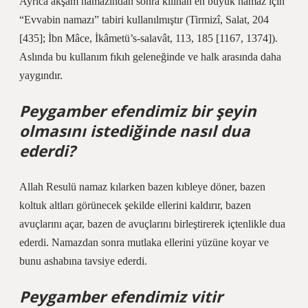
Ayrıca akşam namazından sonra kılınan en büyük namaz için
“Evvabin namazı” tabiri kullanılmıştır (Tirmizî, Salat, 204
[435]; İbn Mâce, İkâmetü’s-salavât, 113, 185 [1167, 1374]).
Aslında bu kullanım fıkıh geleneğinde ve halk arasında daha
yaygındır.
Peygamber efendimiz bir şeyin
olmasını istediğinde nasıl dua
ederdi?
Allah Resulü namaz kılarken bazen kıbleye döner, bazen
koltuk altları görünecek şekilde ellerini kaldırır, bazen
avuçlarını açar, bazen de avuçlarını birleştirerek içtenlikle dua
ederdi. Namazdan sonra mutlaka ellerini yüzüne koyar ve
bunu ashabına tavsiye ederdi.
Peygamber efendimiz vitir