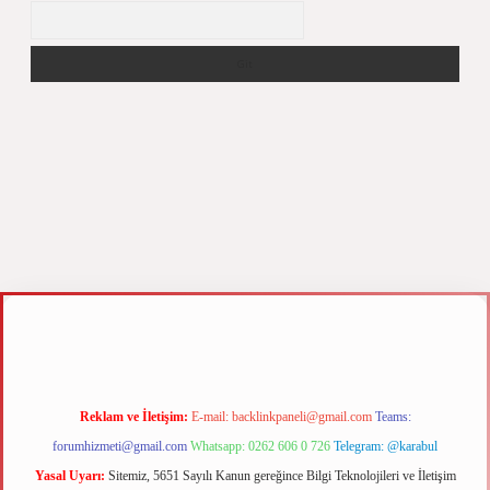
Arama
 elexbet
Reklam ve İletişim:
E-mail:
backlinkpaneli@gmail.com
Teams:
forumhizmeti@gmail.com
Whatsapp: 0262 606 0 726
Telegram: @karabul
Yasal Uyarı:
Sitemiz, 5651 Sayılı Kanun gereğince Bilgi Teknolojileri ve İletişim