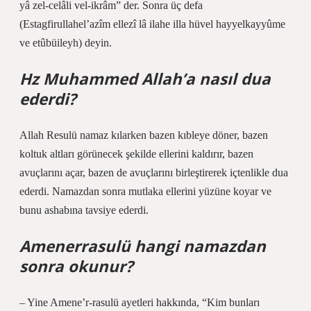
yâ zel-celâli vel-ikrâm” der. Sonra üç defa
(Estagfirullahel’azîm ellezî lâ ilahe illa hüvel hayyelkayyûme
ve etûbüileyh) deyin.
Hz Muhammed Allah’a nasıl dua
ederdi?
Allah Resulü namaz kılarken bazen kıbleye döner, bazen
koltuk altları görünecek şekilde ellerini kaldırır, bazen
avuçlarını açar, bazen de avuçlarını birleştirerek içtenlikle dua
ederdi. Namazdan sonra mutlaka ellerini yüzüne koyar ve
bunu ashabına tavsiye ederdi.
Amenerrasulü hangi namazdan
sonra okunur?
– Yine Amene’r-rasulü ayetleri hakkında, “Kim bunları