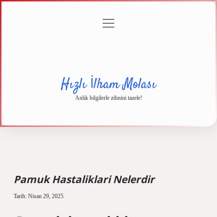
menüyü
Anasayfa
Gizlilik
Yasal
Hakkımızda
aç
Politikası
Uyarı
Hızlı İlham Molası
Anlık bilgilerle zihnini tazele!
Pamuk Hastaliklari Nelerdir
Tarih: Nisan 29, 2025