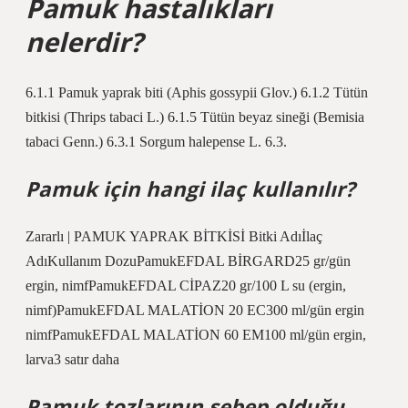
Pamuk hastalıkları
nelerdir?
6.1.1 Pamuk yaprak biti (Aphis gossypii Glov.) 6.1.2 Tütün
bitkisi (Thrips tabaci L.) 6.1.5 Tütün beyaz sineği (Bemisia
tabaci Genn.) 6.3.1 Sorgum halepense L. 6.3.
Pamuk için hangi ilaç kullanılır?
Zararlı | PAMUK YAPRAK BİTKİSİ Bitki Adıİlaç
AdıKullanım DozuPamukEFDAL BİRGARD25 gr/gün
ergin, nimfPamukEFDAL CİPAZ20 gr/100 L su (ergin,
nimf)PamukEFDAL MALATİON 20 EC300 ml/gün ergin
nimfPamukEFDAL MALATİON 60 EM100 ml/gün ergin,
larva3 satır daha
Pamuk tozlarının sebep olduğu