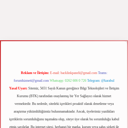
yz
m elexbet
Reklam ve İletişim:
E-mail:
backlinkpaneli@gmail.com
Teams:
forumhizmeti@gmail.com
Whatsapp: 0262 606 0 726
Telegram: @karabul
Yasal Uyarı:
Sitemiz, 5651 Sayılı Kanun gereğince Bilgi Teknolojileri ve İletişim
Kurumu (BTK) tarafından onaylanmış bir Yer Sağlayıcı olarak hizmet
vermektedir. Bu nedenle, sitedeki içerikleri proaktif olarak denetleme veya
araştırma yükümlülüğümüz bulunmamaktadır. Ancak, üyelerimiz yazdıkları
içeriklerin sorumluluğunu taşımakta olup, siteye üye olarak bu sorumluluğu kabul
etmiş sayılırlar. Bu internet sitesi, herhangi bir marka, kurum veya şahıs şirketi ile