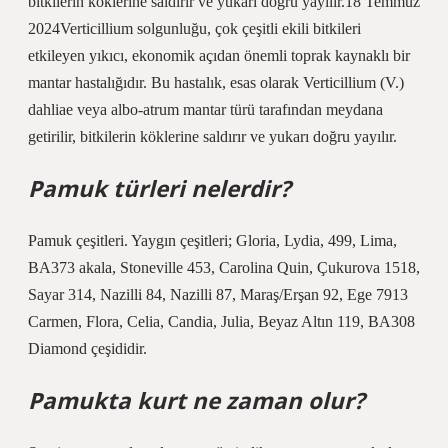
bitkilerin köklerine saldırır ve yukarı doğru yayılır.18 Temmuz
2024Verticillium solgunluğu, çok çeşitli ekili bitkileri
etkileyen yıkıcı, ekonomik açıdan önemli toprak kaynaklı bir
mantar hastalığıdır. Bu hastalık, esas olarak Verticillium (V.)
dahliae veya albo-atrum mantar türü tarafından meydana
getirilir, bitkilerin köklerine saldırır ve yukarı doğru yayılır.
Pamuk türleri nelerdir?
Pamuk çeşitleri. Yaygın çeşitleri; Gloria, Lydia, 499, Lima,
BA373 akala, Stoneville 453, Carolina Quin, Çukurova 1518,
Sayar 314, Nazilli 84, Nazilli 87, Maraş/Erşan 92, Ege 7913
Carmen, Flora, Celia, Candia, Julia, Beyaz Altın 119, BA308
Diamond çeşididir.
Pamukta kurt ne zaman olur?