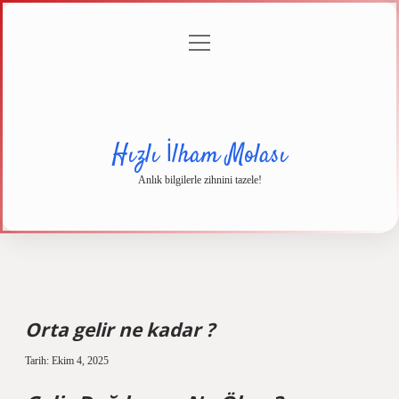
menüyü
Anasayfa
Gizlilik
Yasal
Hakkımızda
aç
Politikası
Uyarı
Hızlı İlham Molası
Anlık bilgilerle zihnini tazele!
Orta gelir ne kadar ?
Tarih: Ekim 4, 2025