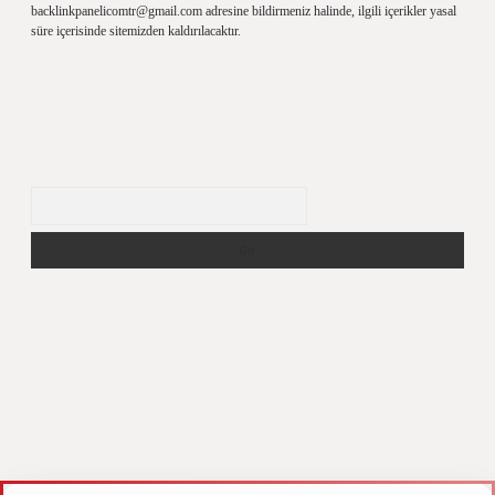
backlinkpanelicomtr@gmail.com
adresine bildirmeniz halinde, ilgili içerikler yasal
süre içerisinde sitemizden kaldırılacaktır.
Arama
r.xyz
m elexbet