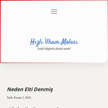
menüyü
Anasayfa
Gizlilik
Yasal
Hakkımızda
aç
Politikası
Uyarı
Hızlı İlham Molası
Anlık bilgilerle zihnini tazele!
Neden Elti Denmiş
Tarih: Kasım 2, 2024