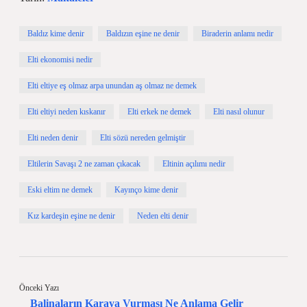
Baldız kime denir
Baldızın eşine ne denir
Biraderin anlamı nedir
Elti ekonomisi nedir
Elti eltiye eş olmaz arpa unundan aş olmaz ne demek
Elti eltiyi neden kıskanır
Elti erkek ne demek
Elti nasıl olunur
Elti neden denir
Elti sözü nereden gelmiştir
Eltilerin Savaşı 2 ne zaman çıkacak
Eltinin açılımı nedir
Eski eltim ne demek
Kayınço kime denir
Kız kardeşin eşine ne denir
Neden elti denir
Önceki Yazı
Balinaların Karaya Vurması Ne Anlama Gelir