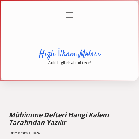
menüyü
Anasayfa
Gizlilik
Yasal
Hakkımızda
aç
Politikası
Uyarı
Hızlı İlham Molası
Anlık bilgilerle zihnini tazele!
Mühimme Defteri Hangi Kalem
Tarafından Yazılır
Tarih: Kasım 1, 2024