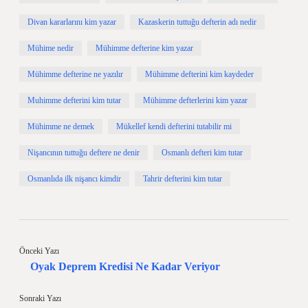
Divan kararlarını kim yazar
Kazaskerin tuttuğu defterin adı nedir
Mühime nedir
Mühimme defterine kim yazar
Mühimme defterine ne yazılır
Mühimme defterini kim kaydeder
Muhimme defterini kim tutar
Mühimme defterlerini kim yazar
Mühimme ne demek
Mükellef kendi defterini tutabilir mi
Nişancının tuttuğu deftere ne denir
Osmanlı defteri kim tutar
Osmanlıda ilk nişancı kimdir
Tahrir defterini kim tutar
Önceki Yazı
Oyak Deprem Kredisi Ne Kadar Veriyor
Sonraki Yazı