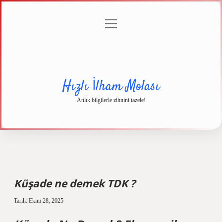
menüyü
Anasayfa
Gizlilik
Yasal
Hakkımızda
aç
Politikası
Uyarı
Hızlı İlham Molası
Anlık bilgilerle zihnini tazele!
Küşade ne demek TDK ?
Tarih: Ekim 28, 2025