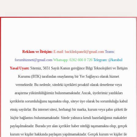
elexbet
Reklam ve İletişim:
E-mail:
backlinkpaneli@gmail.com
Teams:
forumhizmeti@gmail.com
Whatsapp: 0262 606 0 726
Telegram: @karabul
Yasal Uyarı:
Sitemiz, 5651 Sayılı Kanun gereğince Bilgi Teknolojileri ve İletişim
Kurumu (BTK) tarafından onaylanmış bir Yer Sağlayıcı olarak hizmet
vermektedir. Bu nedenle, sitedeki içerikleri proaktif olarak denetleme veya
araştırma yükümlülüğümüz bulunmamaktadır. Ancak, üyelerimiz yazdıkları
içeriklerin sorumluluğunu taşımakta olup, siteye üye olarak bu sorumluluğu kabul
etmiş sayılırlar. Bu internet sitesi, herhangi bir marka, kurum veya şahıs şirketi ile
hiçbir bağlantısı bulunmamaktadır. Sitede yalnızca kendi hazırladığımız makaleler
paylaşılmaktadır. Burada yer alan içerikler haber niteliği taşımamakta olup, gerçek
kurum ve kişiler hakkında paylaşım yapılmamaktadır. Gerçek kurum ve kişiler ile