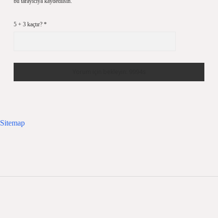
bu tarayıcıya kaydedilsin.
5 + 3 kaçtır?
*
Sitemap
Sidebar