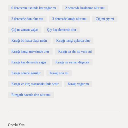
0 derecenin ustunde kar yağar mı
2 derecede buzlanma olur mu
3 derecede don olur mu
3 derecede kırağı olur mu
Çiğ mi çiy mi
Çiğ ne zaman yağar
Çiy kaç derecede olur
Kırağı bir hava olayı mıdır
Kırağı hangi aylarda olur
Kırağı hangi mevsimde olur
Kırağı ısı alır mı verir mi
Kırağı kaç derecede yağar
Kırağı ne zaman düşecek
Kırağı nerede görülür
Kırağı sıvı mı
Kırağı ve kırç arasındaki fark nedir
Kırağı yağar mı
Rüzgarlı havada don olur mu
Önceki Yazı