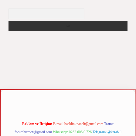
Arama
z
m elexbet
Reklam ve İletişim:
E-mail:
backlinkpaneli@gmail.com
Teams:
forumhizmeti@gmail.com
Whatsapp: 0262 606 0 726
Telegram: @karabul