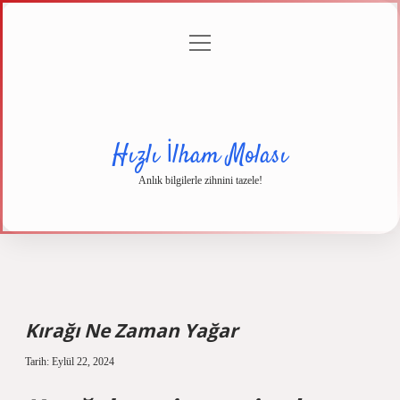
menüyü
Anasayfa
Gizlilik
Yasal
Hakkımızda
aç
Politikası
Uyarı
Hızlı İlham Molası
Anlık bilgilerle zihnini tazele!
Kırağı Ne Zaman Yağar
Tarih: Eylül 22, 2024